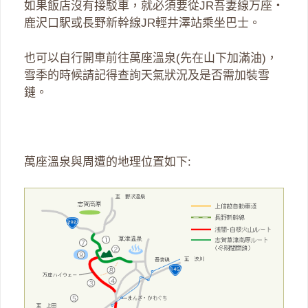
如果飯店沒有接駁車，就必須要從JR吾妻線万座・
鹿沢口駅或長野新幹線JR輕井澤站乘坐巴士。
也可以自行開車前往萬座溫泉(先在山下加滿油)，
雪季的時候請記得查詢天氣狀況及是否需加裝雪
鏈。
萬座溫泉與周遭的地理位置如下: