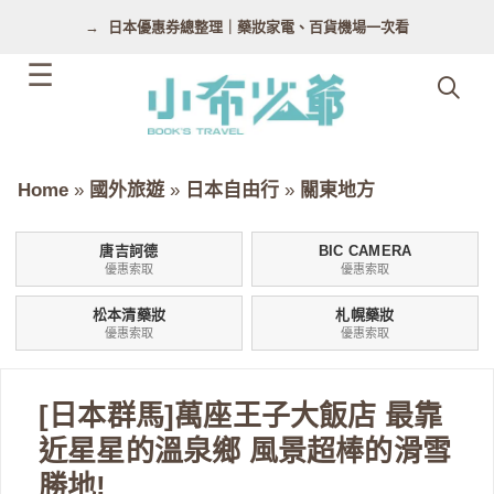
跳
日本優惠券總整理｜藥妝家電、百貨機場一次看
至
主
要
內
容
Home
»
國外旅遊
»
日本自由行
»
關東地方
唐吉訶德
BIC CAMERA
優惠索取
優惠索取
松本清藥妝
札幌藥妝
優惠索取
優惠索取
[日本群馬]萬座王子大飯店 最靠
近星星的溫泉鄉 風景超棒的滑雪
勝地!