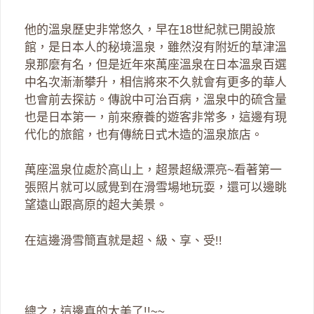
他的溫泉歷史非常悠久，早在18世紀就已開設旅
館，是日本人的秘境溫泉，雖然沒有附近的草津溫
泉那麼有名，但是近年來萬座溫泉在日本溫泉百選
中名次漸漸攀升，相信將來不久就會有更多的華人
也會前去探訪。傳說中可治百病，溫泉中的硫含量
也是日本第一，前來療養的遊客非常多，這邊有現
代化的旅館，也有傳統日式木造的溫泉旅店。
萬座溫泉位處於高山上，超景超級漂亮~看著第一
張照片就可以感覺到在滑雪場地玩耍，還可以邊眺
望遠山跟高原的超大美景。
在這邊滑雪簡直就是超、級、享、受!!
總之，這邊真的太美了!!~~