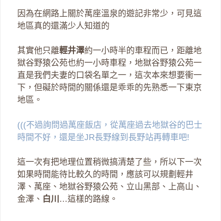
因為在網路上關於萬座溫泉的遊記非常少，可見這
地區真的還滿少人知道的
其實他只離
輕井澤
約一小時半的車程而已，距離地
獄谷野猿公苑也約一小時車程，地獄谷野猿公苑一
直是我們夫妻的口袋名單之一，這次本來想要衝一
下，但礙於時間的關係還是乖乖的先熟悉一下東京
地區。
(((不過詢問過萬座飯店，從萬座過去地獄谷的巴士
時間不好，還是坐JR長野線到長野站再轉車吧!
這一次有把地理位置稍微搞清楚了些，所以下一次
如果時間能待比較久的時間，應該可以規劃輕井
澤、萬座、地獄谷野猿公苑、立山黑部、上高山、
金澤、
白川
…這樣的路線。