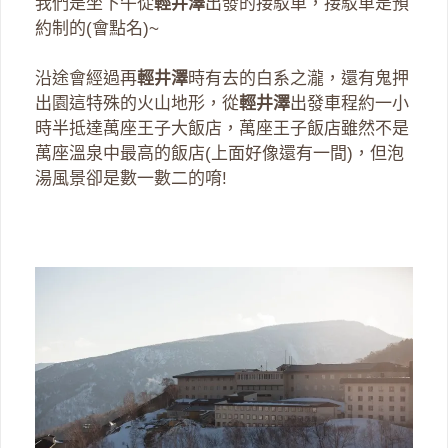
我們是坐下午從
輕井澤
出發的接駁車，接駁車是預
約制的(會點名)~
沿途會經過再
輕井澤
時有去的白系之瀧，還有鬼押
出園這特殊的火山地形，從
輕井澤
出發車程約一小
時半抵達萬座王子大飯店，萬座王子飯店雖然不是
萬座溫泉中最高的飯店(上面好像還有一間)，但泡
湯風景卻是數一數二的唷!