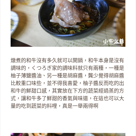
燉煮的和牛沒有多久就可以開鍋，和牛本身是沒有
調味的，くつろぎ家的調味料就只有兩種，一種是
柚子薄鹽醬油、另一種是胡麻醬，龔少覺得胡麻醬
比較重口味些，並不得我喜愛，柚子醬反而吃的出
和牛的鮮甜口感，其實放在下方的蔬菜經過蒸的方
式，讓和牛多了鮮甜的香氣與味道，在這也可以大
量的吃到蔬菜的料哩，真是一舉兩得啊