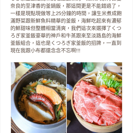
奈良的至津香的釜鍋飯，那這間更是不能錯過了，
一樣是現點現做等上25分鐘的時間，讓生米煮成飽
滿野菜跟新鮮魚料精華的釜飯，海鮮吃起來有濃郁
的鮮甜味但整體相當清爽，我們這次來選擇了くつ
ろぎ家釜飯豪華的神戶和牛蒸跟來至淡路島的海鮮
釜飯組合，這也是くつろぎ家釜飯的招牌，一直到
現在我跟小布都還念念不忘啊!!!