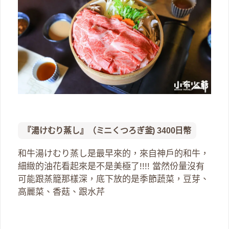
『湯けむり蒸し』（ミニくつろぎ釜) 3400日幣
和牛湯けむり蒸し是最早來的，來自神戶的和牛，
細緻的油花看起來是不是美極了!!!! 當然份量沒有
可能跟蒸籠那樣深，底下放的是季節蔬菜，豆芽、
高麗菜、香菇、跟水芹