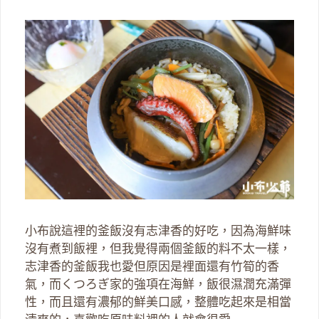
小布說這裡的釜飯沒有志津香的好吃，因為海鮮味
沒有煮到飯裡，但我覺得兩個釜飯的料不太一樣，
志津香的釜飯我也愛但原因是裡面還有竹筍的香
氣，而くつろぎ家的強項在海鮮，飯很濕潤充滿彈
性，而且還有濃郁的鮮美口感，整體吃起來是相當