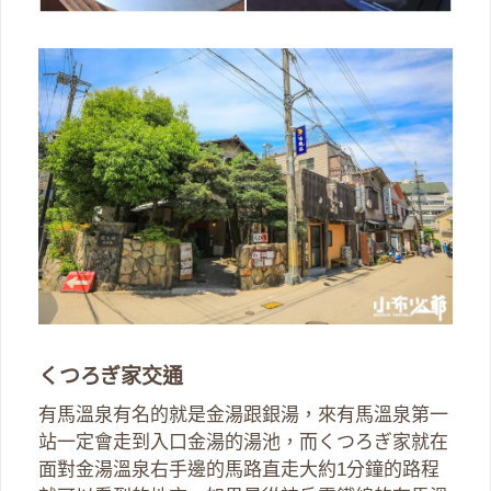
くつろぎ家交通
有馬溫泉有名的就是金湯跟銀湯，來有馬溫泉第一
站一定會走到入口金湯的湯池，而くつろぎ家就在
面對金湯溫泉右手邊的馬路直走大約1分鐘的路程