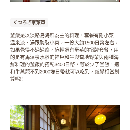
くつろぎ家菜單
釜飯是以淡路島海鮮為主的料理，套餐有附小菜
溫泉淡、湯跟醃製小菜，一份大約1500日幣左右，
如果覺得不過過癮，這裡還有豪華的招牌套餐，用
的是有馬溫泉水蒸的神戶和牛與當地野菜與兩種海
鮮料理的釜飯的搭配3400日幣，等於少了釜飯，這
和牛蒸籠不到2000塊日幣就可以吃到，感覺相當划
算呢!!