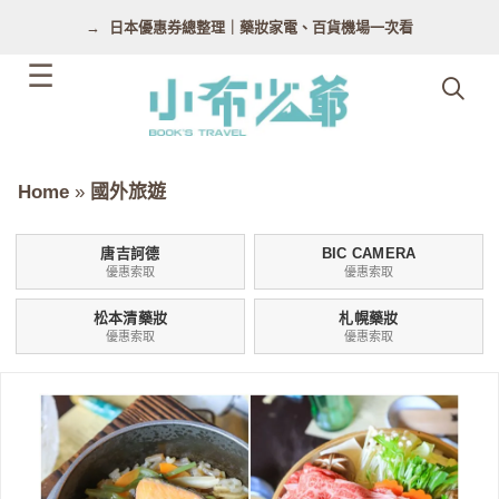
跳
日本優惠券總整理｜藥妝家電、百貨機場一次看
至
主
要
內
容
Home
»
國外旅遊
唐吉訶德
BIC CAMERA
優惠索取
優惠索取
松本清藥妝
札幌藥妝
優惠索取
優惠索取