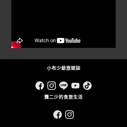
小布少爺旅遊誌
龔二少的食旅生活