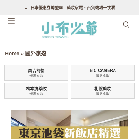
跳
日本優惠券總整理｜藥妝家電、百貨機場一次看
至
主
要
內
容
Home
»
國外旅遊
唐吉訶德
BIC CAMERA
優惠索取
優惠索取
松本清藥妝
札幌藥妝
優惠索取
優惠索取