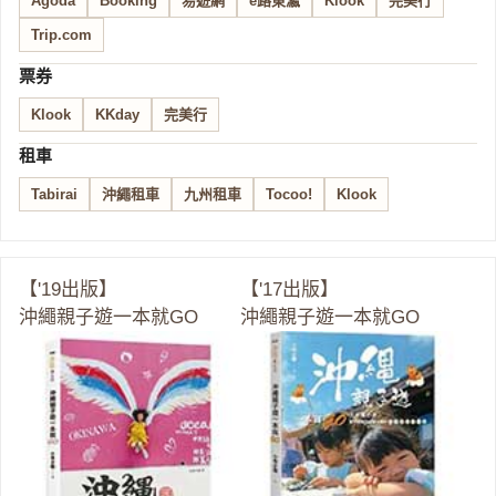
Agoda
Booking
易遊網
e路東瀛
Klook
完美行
Trip.com
票券
Klook
KKday
完美行
租車
Tabirai
沖繩租車
九州租車
Tocoo!
Klook
【'19出版】
【'17出版】
沖繩親子遊一本就GO
沖繩親子遊一本就GO