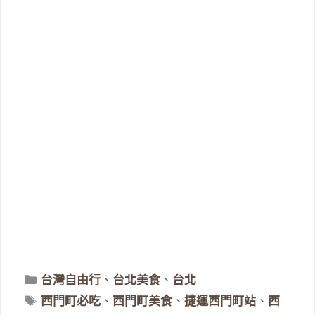
分
台灣自由行
、
台北美食
、
台北
類
標
西門町必吃
、
西門町美食
、
捷運西門町站
、
西