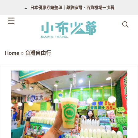
跳
日本優惠券總整理｜藥妝家電、百貨機場一次看
至
主
要
內
容
Home
»
台灣自由行