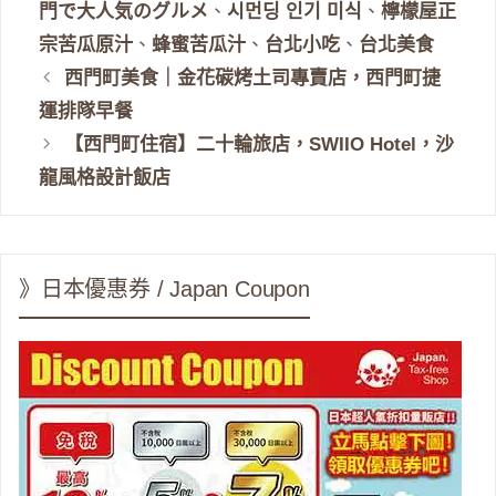
籤
門で大人気のグルメ
、
시먼딩 인기 미식
、
檸檬屋正
宗苦瓜原汁
、
蜂蜜苦瓜汁
、
台北小吃
、
台北美食
西門町美食｜金花碳烤土司專賣店，西門町捷
運排隊早餐
【西門町住宿】二十輪旅店，SWIIO Hotel，沙
龍風格設計飯店
》日本優惠券 / Japan Coupon