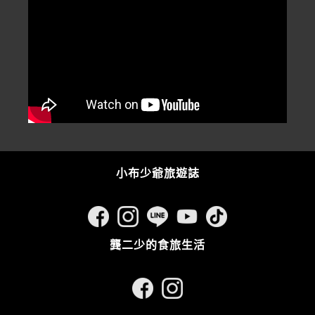
小布少爺旅遊誌
龔二少的食旅生活