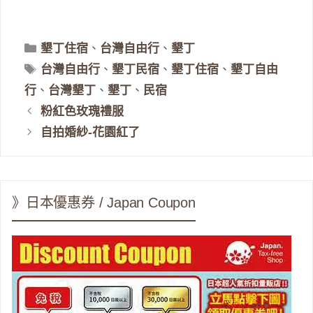
分
墾丁住宿
、
台灣自由行
、
墾丁
類
標
台灣自由行
、
墾丁民宿
、
墾丁住宿
、
墾丁自由
籤
行
、
台灣墾丁
、
墾丁
、
民宿
粉紅色玫瑰禮服
自拍婚紗-花園紅了
》日本優惠券 / Japan Coupon