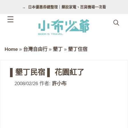
跳
日本優惠券總整理｜藥妝家電、百貨機場一次看
至
主
要
內
容
Home
»
台灣自由行
»
墾丁
»
墾丁住宿
▌墾丁民宿 ▌ 花園紅了
2008/02/26
作者:
許小布