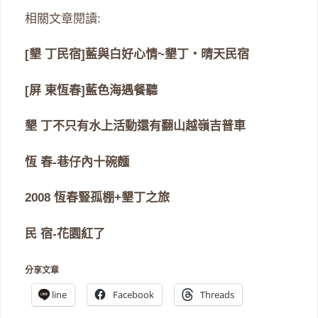
相關文章閱讀:
[墾 丁民宿]藍與白好心情~墾丁‧晴天民宿
[屏 東恆春]藍色海遇餐聽
墾 丁不只有水上活動還有翻山越嶺吉普車
恆 春-巷仔內十碗麵
2008 恆春豎孤棚+墾丁之旅
民 宿-花園紅了
分享文章
line
Facebook
Threads