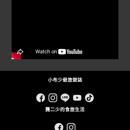
小布少爺旅遊誌
龔二少的食旅生活