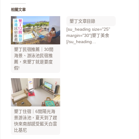
相關文章
墾丁文章目錄
[su_heading size="25"
margin="30"]墾丁美食
[/su_heading…
墾丁民宿推薦｜30間
海景、游泳池民宿推
薦，來墾丁就是要度
假!
墾丁住宿｜6間陽光海
景游泳池，夏天到了趕
快來南部感受藍天白雲
比基尼