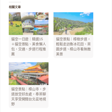
相關文章
貓空一日遊｜精選15
貓空景點｜樟樹步道，
＋貓空景點、美食懶人
輕鬆走訪魯冰花田、茶
包，交通、步道行程推
園步道、樟山寺看無敵
薦
美景
貓空景點｜樟山寺，步
道放空好去處，奉茶聊
天享受開闊台北盆地視
野