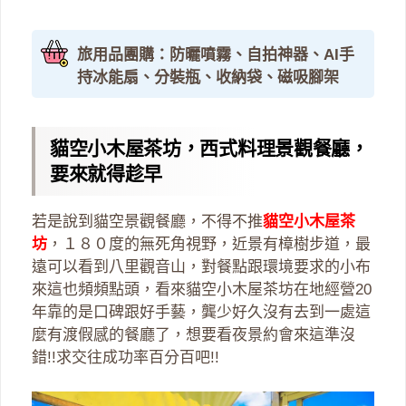
旅用品團購：防曬噴霧、自拍神器、AI手
持冰能扇、分裝瓶、收納袋、磁吸腳架
貓空小木屋茶坊，西式料理景觀餐廳，
要來就得趁早
若是說到貓空景觀餐廳，不得不推
貓空小木屋茶
坊
，１８０度的無死角視野，近景有樟樹步道，最
遠可以看到八里觀音山，對餐點跟環境要求的小布
來這也頻頻點頭，看來貓空小木屋茶坊在地經營20
年靠的是口碑跟好手藝，龔少好久沒有去到一處這
麼有渡假感的餐廳了，想要看夜景約會來這準沒
錯!!求交往成功率百分百吧!!