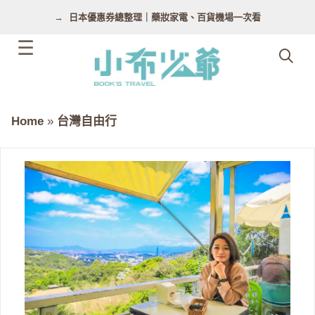
跳
日本優惠券總整理｜藥妝家電、百貨機場一次看
至
主
要
內
容
Home
»
台灣自由行