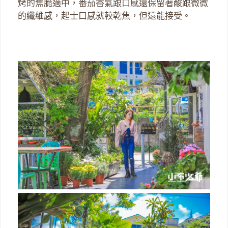
烤的焦脆適中，番茄香氣跟口感還保留著酸跟微微
的纖維感，起士口感就較乾焦，但還能接受。