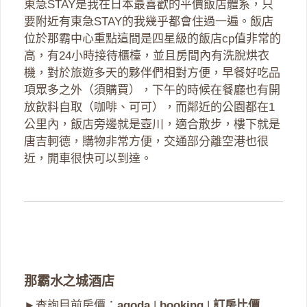
東急STAY是我在日本最喜歡的平價飯店體系，只
要附近有東急STAY的我幾乎都會住過一遍。飯店
位於那霸中心重點這間是四星級的飯店cp值非常的
高，有24小時接待櫃檯，並且房間內有洗脫烘衣
機，對於旅遊多天的夥伴們相對方便，早餐好吃品
項眾多之外（須購買），下午的時候在餐廳也有開
放飲料自取（咖啡、可可），而鄰近的公園都在1
公里內，飯店旁邊就是壺川，適合散步，樓下就是
唐吉軻德，購物非常方便，交通部分離空港也很
近，開車很快可以到達。
那霸水之城酒店
►查詢目前房價：
agoda
|
booking
|
訂房比價