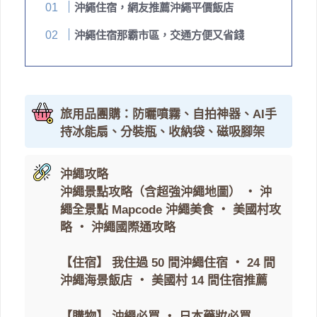
沖繩住宿，網友推薦沖繩平價飯店
沖繩住宿那霸市區，交通方便又省錢
旅用品團購：防曬噴霧、自拍神器、AI手
持冰能扇、分裝瓶、收納袋、磁吸腳架
沖繩攻略
沖繩景點攻略（含超強沖繩地圖）
・
沖
繩全景點 Mapcode
沖繩美食
・
美國村攻
略
・
沖繩國際通攻略
【住宿】
我住過 50 間沖繩住宿
・
24 間
沖繩海景飯店
・
美國村 14 間住宿推薦
【購物】
沖繩必買
・
日本藥妝必買