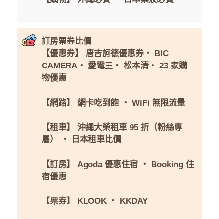
訂房票券比價
【優惠券】
唐吉訶德優惠券
・
BIC
CAMERA
・
愛電王
・
松本清
・
23 家購
物優惠
【網路】
網卡吃到飽
・
WiFi 無限流量
【租車】
沖繩大榮租車 95 折（粉絲專
屬）
・
日本租車比價
【訂房】
Agoda 優惠住宿
・
Booking 住
宿優惠
【票券】
KLOOK
・
KKDAY