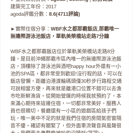
建築完工年份：2017
agoda評鑑分數：
8.6(4711評論)
►實際住宿分享：
WBF水之都那霸飯店,那霸唯一
無邊際游泳池飯店，單軌美榮橋站走路7分鐘
WBF水之都那霸飯店位於單軌美榮橋站走路8分
鐘，是目前沖繩那霸市區內唯一的無邊際游泳池飯
店，頂樓除了游泳池與酒吧happy hour外還有一小
池的SPA區，都非常受到歡迎!沒行程的話，可以在
飯店發懶，距離泊港渡輪碼頭僅30秒步行路程交通
可說相當方便，再來就是離港口位置不錯可以去漁
市吃新鮮漁貨。從開始營運的時候我就預約了，本
來滿心期待來這邊住宿，一切都非常美好，服務人
員也很親切，餐廳還有一小區的遊戲區給孩子們
玩，唯一美中不足的就是我們住宿的房間氣密窗隔
音不優，確認有關緊了，但外面車流聲音與風聲很