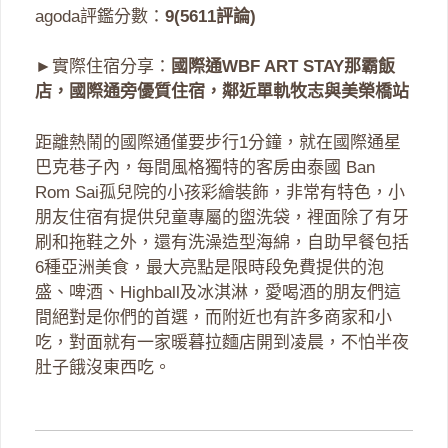
agoda評鑑分數：
9(5611評論)
►實際住宿分享：
國際通WBF ART STAY那霸飯
店，國際通旁優質住宿，鄰近單軌牧志與美榮橋站
距離熱鬧的國際通僅要步行1分鐘，就在國際通星
巴克巷子內，每間風格獨特的客房由泰國 Ban
Rom Sai孤兒院的小孩彩繪裝飾，非常有特色，小
朋友住宿有提供兒童專屬的盥洗袋，裡面除了有牙
刷和拖鞋之外，還有洗澡造型海綿，自助早餐包括
6種亞洲美食，最大亮點是限時段免費提供的泡
盛、啤酒、Highball及冰淇淋，愛喝酒的朋友們這
間絕對是你們的首選，而附近也有許多商家和小
吃，對面就有一家暖暮拉麵店開到凌晨，不怕半夜
肚子餓沒東西吃。