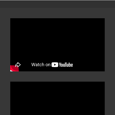
分
類
/
Categorization