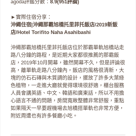
agoda評鑑分數：
8.9(951評論)
►實際住宿分享：
沖繩住宿|沖繩那霸旭橋托里菲托飯店/2019新飯
店/Hotel Torifito Naha Asahibashi
沖繩那霸旭橋托里菲托飯店位於那霸單軌旭橋站走
路八分鐘的路程，是近期大家都很推薦的那霸飯
店，2019年10月開幕，雖然開幕不久，但是評論很
高，離單軌走路八分鐘內，飯店的風格很清新，大
塊的仿石石磚與木質調的設計，擺放了許多大葉綠
色植物，一走進大廳就覺得環境很舒適，櫃台服務
人員會講英語、中文、韓語和廣東話，所以不用擔
心語言不通的問題，房間寬敞整體非常舒服，重點
如果隔天一早要趕機場去旭橋搭單軌也非常方便，
附近周遭也有許多餐廳小吃。