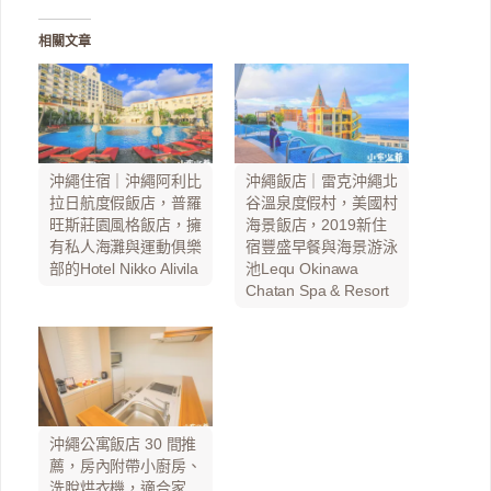
相關文章
沖繩住宿｜沖繩阿利比
沖繩飯店｜雷克沖繩北
拉日航度假飯店，普羅
谷溫泉度假村，美國村
旺斯莊園風格飯店，擁
海景飯店，2019新住
有私人海灘與運動俱樂
宿豐盛早餐與海景游泳
部的Hotel Nikko Alivila
池Lequ Okinawa
Chatan Spa & Resort
沖繩公寓飯店 30 間推
薦，房內附帶小廚房、
洗脫烘衣機，適合家