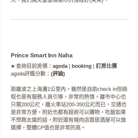
大，我們兩夫妻整晚被吵的沒睡好(哭哭)。
Prince Smart Inn Naha
►查詢目前房價：
agoda
|
booking
|
訂房比價
agoda評鑑分數：
(評論)
距離波之上海灘1公里內，雖然是自助check in但過
程也是有服務人員引導，非常的熱情，離市中心也
只需200公尺，離火車站200-350公尺而已，交通也
是非常方便，附近也都有超商可以購物，吃飯如果
不想跑太遠的話，附近還有燒肉店跟居酒屋可以做
選擇，整體CP值也是非常的高。