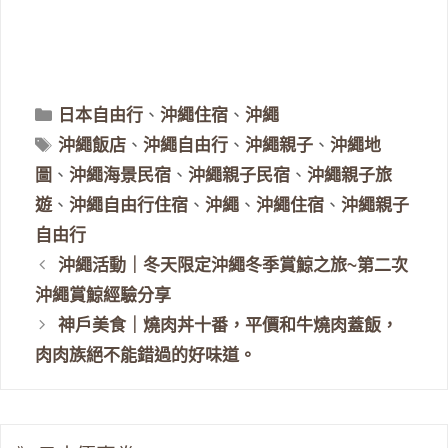
分
日本自由行
、
沖繩住宿
、
沖繩
類
標
沖繩飯店
、
沖繩自由行
、
沖繩親子
、
沖繩地
籤
圖
、
沖繩海景民宿
、
沖繩親子民宿
、
沖繩親子旅
遊
、
沖繩自由行住宿
、
沖繩
、
沖繩住宿
、
沖繩親子
自由行
沖繩活動｜冬天限定沖繩冬季賞鯨之旅~第二次
沖繩賞鯨經驗分享
神戶美食｜燒肉丼十番，平價和牛燒肉蓋飯，
肉肉族絕不能錯過的好味道。