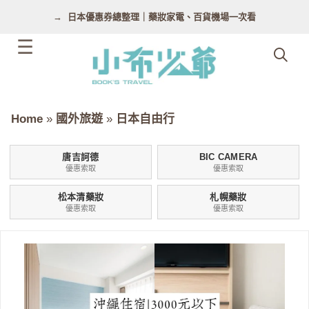
跳
日本優惠券總整理｜藥妝家電、百貨機場一次看
至
主
要
內
容
Home
»
國外旅遊
»
日本自由行
唐吉訶德
BIC CAMERA
優惠索取
優惠索取
松本清藥妝
札幌藥妝
優惠索取
優惠索取