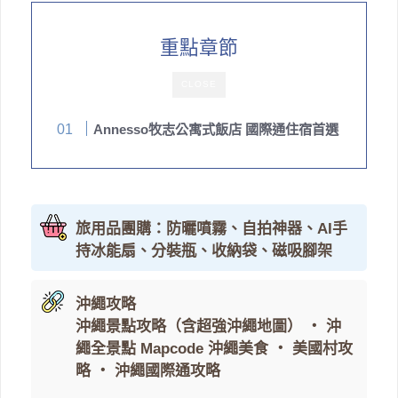
重點章節
CLOSE
Annesso牧志公寓式飯店 國際通住宿首選
旅用品團購：防曬噴霧、自拍神器、AI手
持冰能扇、分裝瓶、收納袋、磁吸腳架
沖繩攻略
沖繩景點攻略（含超強沖繩地圖）
・
沖
繩全景點 Mapcode
沖繩美食
・
美國村攻
略
・
沖繩國際通攻略