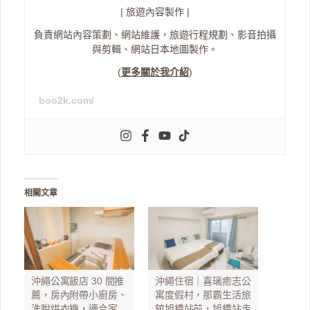
| 旅遊內容製作 |
負責網站內容策劃、網站維護，旅遊行程規劃、影音拍攝
與剪輯、網站日本地圖製作。
(
更多關於我介紹
)
boo2k.com/
相關文章
沖繩公寓飯店 30 間推
沖繩住宿｜喜璃癒志公
薦，房內附帶小廚房、
寓度假村，那霸生活旅
洗脫烘衣機，適合家
館旭橋站前，旭橋站走