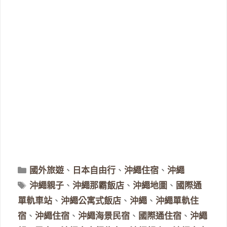
分
國外旅遊
、
日本自由行
、
沖繩住宿
、
沖繩
類
標
沖繩親子
、
沖繩那霸飯店
、
沖繩地圖
、
國際通
籤
單軌車站
、
沖繩公寓式飯店
、
沖繩
、
沖繩單軌住
宿
、
沖繩住宿
、
沖繩海景民宿
、
國際通住宿
、
沖繩