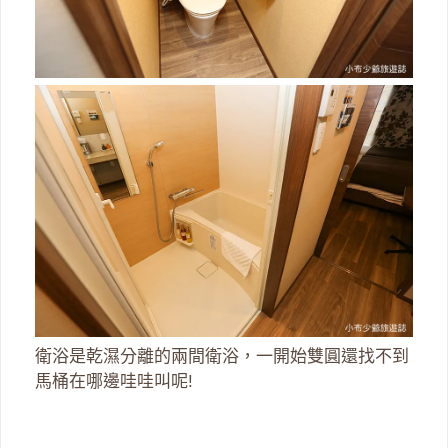
衛浴是乾濕分離的兩間衛浴，一開始雙圓還找不到
馬桶在哪邊哇哇叫呢!