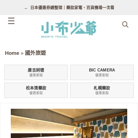
跳
日本優惠券總整理｜藥妝家電、百貨機場一次看
至
主
要
內
容
Home
»
國外旅遊
唐吉訶德
BIC CAMERA
優惠索取
優惠索取
松本清藥妝
札幌藥妝
優惠索取
優惠索取