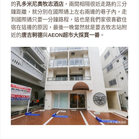
的
孔多米尼奧牧志酒店
，兩間相隔很近走路約三分
鐘距離，就分別在國際通上左右兩邊的巷子內，走
到國際通只要一分鐘路程，這也是我們家很喜歡住
宿在這邊的原因，最後一晚當然就是要去牧志站附
近的
唐吉軻德
與
AEON超市大採買一番
。