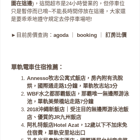
圖在這邊
)，這間超市是24小時營業的，但停車位
只是暫停而已唷~不能長時間停放在這邊，大家還
是要乖乖地遵守規定去停停車場吧!
►目前房價查詢：
agoda
｜
booking
｜
訂房比價
單軌電車住宿推薦：
Annesso牧志公寓式飯店，房內附有洗脫
烘，國際通走路1分鐘，單軌牧志站3分
WBF水之都那霸飯店，那霸唯一無邊際游泳
池，單軌美榮橋站走路7分鐘
2018沖繩新飯店｜受注目的無邊際游泳池飯
店、優質的JR九州飯店
阿札特飯店Hotel Azat，12歲以下不加床免
住宿費，單軌安里站出口