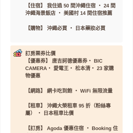
【住宿】
我住過 50 間沖繩住宿
・
24 間
沖繩海景飯店
・
美國村 14 間住宿推薦
【購物】
沖繩必買
・
日本藥妝必買
訂房票券比價
【優惠券】
唐吉訶德優惠券
・
BIC
CAMERA
・
愛電王
・
松本清
・
23 家購
物優惠
【網路】
網卡吃到飽
・
WiFi 無限流量
【租車】
沖繩大榮租車 95 折（粉絲專
屬）
・
日本租車比價
【訂房】
Agoda 優惠住宿
・
Booking 住