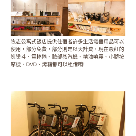
牧志公寓式飯店提供住宿者許多生活電器用品可以
使用，部分免費，部分則是以天計費，現在最紅的
熨燙斗、電棒捲、臉部蒸汽機、精油噴霧、小腿按
摩機、DVD、烤箱都可以租借唷!