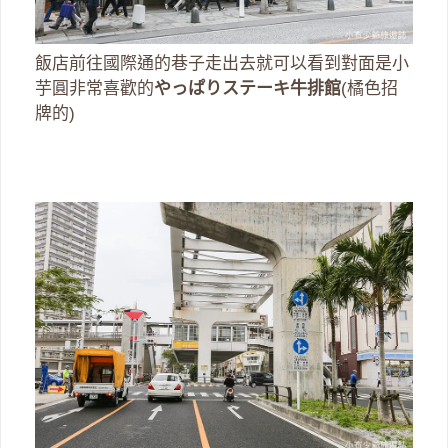
飯店前往國際通的巷子走出去就可以看到對面是小
芋圓非常喜歡的
やっぱりステーキ牛排館
(橘色招
牌的)