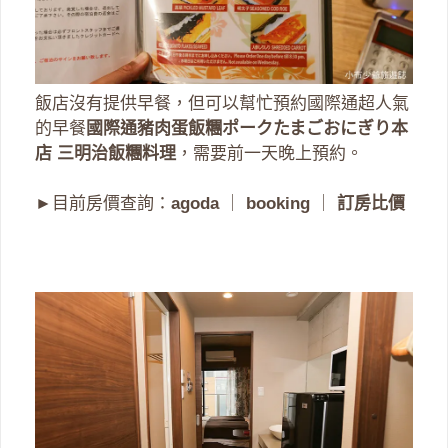
飯店沒有提供早餐，但可以幫忙預約國際通超人氣
的早餐
國際通豬肉蛋飯糰ポークたまごおにぎり本
店 三明治飯糰料理
，需要前一天晚上預約。
►目前房價查詢：
agoda
｜
booking
｜
訂房比價