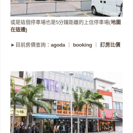
或是這個停車場也是5分鐘距離的上信停車場(
地圖
在這邊)
►目前房價查詢：
agoda
｜
booking
｜
訂房比價