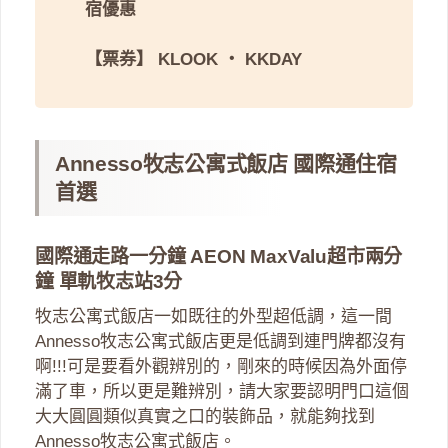
宿優惠
【票券】
KLOOK
・
KKDAY
Annesso牧志公寓式飯店 國際通住宿
首選
國際通走路一分鐘 AEON MaxValu超市兩分
鐘 單軌牧志站3分
牧志公寓式飯店一如既往的外型超低調，這一間
Annesso牧志公寓式飯店更是低調到連門牌都沒有
啊!!!可是要看外觀辨別的，剛來的時候因為外面停
滿了車，所以更是難辨別，請大家要認明門口這個
大大圓圓類似真實之口的裝飾品，就能夠找到
Annesso牧志公寓式飯店。