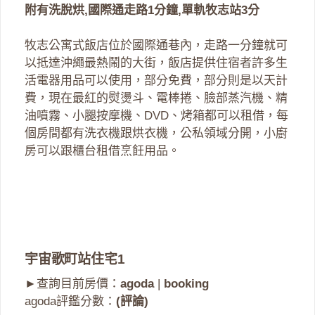
附有洗脫烘,國際通走路1分鐘,單軌牧志站3分
牧志公寓式飯店位於國際通巷內，走路一分鐘就可
以抵達沖繩最熱鬧的大街，飯店提供住宿者許多生
活電器用品可以使用，部分免費，部分則是以天計
費，現在最紅的熨燙斗、電棒捲、臉部蒸汽機、精
油噴霧、小腿按摩機、DVD、烤箱都可以租借，每
個房間都有洗衣機跟烘衣機，公私領域分開，小廚
房可以跟櫃台租借烹飪用品。
宇宙歌町站住宅1
►查詢目前房價：
agoda
|
booking
agoda評鑑分數：
(評論)