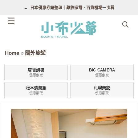
跳
日本優惠券總整理｜藥妝家電、百貨機場一次看
至
主
要
內
容
Home
»
國外旅遊
唐吉訶德
BIC CAMERA
優惠索取
優惠索取
松本清藥妝
札幌藥妝
優惠索取
優惠索取