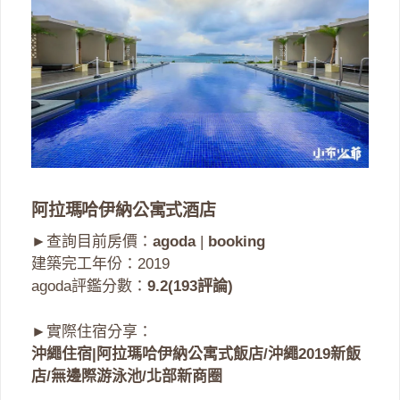
阿拉瑪哈伊納公寓式酒店
►查詢目前房價：
agoda
|
booking
建築完工年份：2019
agoda評鑑分數：
9.2(193評論)
►實際住宿分享：
沖繩住宿|阿拉瑪哈伊納公寓式飯店/沖繩2019新飯
店/無邊際游泳池/北部新商圈