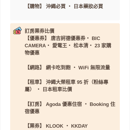
【購物】
沖繩必買
・
日本藥妝必買
訂房票券比價
【優惠券】
唐吉訶德優惠券
・
BIC
CAMERA
・
愛電王
・
松本清
・
23 家購
物優惠
【網路】
網卡吃到飽
・
WiFi 無限流量
【租車】
沖繩大榮租車 95 折（粉絲專
屬）
・
日本租車比價
【訂房】
Agoda 優惠住宿
・
Booking 住
宿優惠
【票券】
KLOOK
・
KKDAY