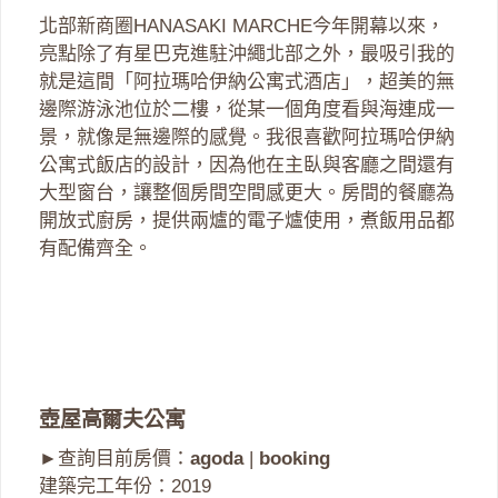
北部新商圈HANASAKI MARCHE今年開幕以來，
亮點除了有星巴克進駐沖繩北部之外，最吸引我的
就是這間「阿拉瑪哈伊納公寓式酒店」，超美的無
邊際游泳池位於二樓，從某一個角度看與海連成一
景，就像是無邊際的感覺。我很喜歡阿拉瑪哈伊納
公寓式飯店的設計，因為他在主臥與客廳之間還有
大型窗台，讓整個房間空間感更大。房間的餐廳為
開放式廚房，提供兩爐的電子爐使用，煮飯用品都
有配備齊全。
壺屋高爾夫公寓
►查詢目前房價：
agoda
|
booking
建築完工年份：2019