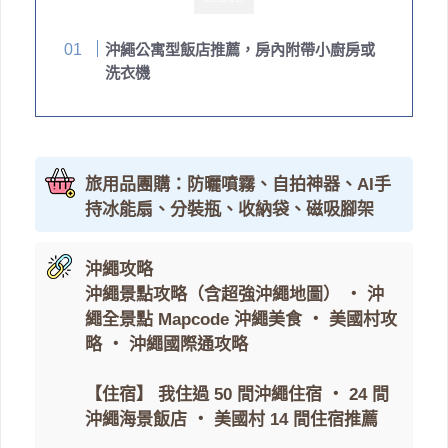
沖繩公寓型飯店推薦，房內附帶小廚房或
洗衣機
旅用品團購：防曬噴霧、自拍神器、AI手
持冰能扇、分裝瓶、收納袋、磁吸腳架
沖繩攻略
沖繩景點攻略（含超強沖繩地圖）
・
沖
繩全景點 Mapcode
沖繩美食
・
美國村攻
略
・
沖繩國際通攻略
【住宿】
我住過 50 間沖繩住宿
・
24 間
沖繩海景飯店
・
美國村 14 間住宿推薦