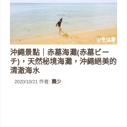
沖繩景點｜赤墓海灘(赤墓ビー
チ)，天然秘境海灘，沖繩絕美的
清澈海水
2020/10/21
作者:
龔少