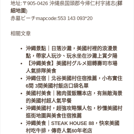
地址:〒905-0426 沖縄県国頭郡今帰仁村字諸志(
詳
細地圖
)
赤墓ビーチmapcode:553 143 093*20
相關文章
沖繩景點｜日落沙灘，美國村裡的浪漫景
點，帶家人玩沙、玩水坐在沙灘上賞夕陽
【沖繩美食】美國村グルメ迴轉壽司市場
人氣排隊美食
沖繩住宿｜北谷美國村住宿推薦，小布實住
6間 3間美國村飯店口袋名單
美國村美食｜豬肉蛋飯糰本店，有無敵海景
的美國村超人氣早餐
沖繩美國村，超強攻略懶人包，秒懂美國村
逛街地圖與美食住宿推薦
沖繩美食｜STEAK HOUSE 88，快來美國
村吃牛排，傳奇人氣60年老店