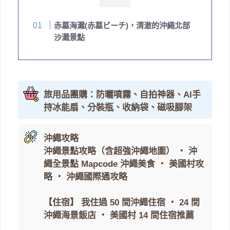
赤墓海灘(赤墓ビーチ)，清澈的沖繩北部
沙灘景點
旅用品團購：防曬噴霧、自拍神器、AI手
持冰能扇、分裝瓶、收納袋、磁吸腳架
沖繩攻略
沖繩景點攻略（含超強沖繩地圖）
・
沖
繩全景點 Mapcode
沖繩美食
・
美國村攻
略
・
沖繩國際通攻略
【住宿】
我住過 50 間沖繩住宿
・
24 間
沖繩海景飯店
・
美國村 14 間住宿推薦