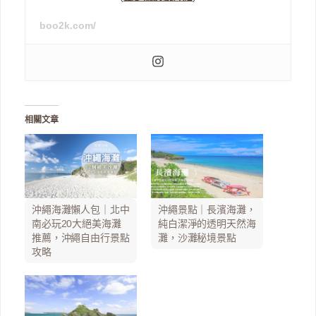
boo2k.com/
相關文章
沖繩海灘懶人包｜北中
沖繩景點｜長濱海灘，
南必玩20大絕美海灘
純白潔淨的透明天然海
推薦，沖繩自由行景點
灘，沙灘秘境景點
攻略