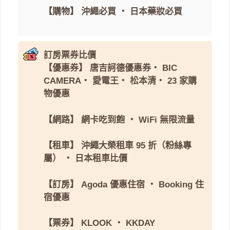
【購物】
沖繩必買
・
日本藥妝必買
訂房票券比價
【優惠券】
唐吉訶德優惠券
・
BIC
CAMERA
・
愛電王
・
松本清
・
23 家購
物優惠
【網路】
網卡吃到飽
・
WiFi 無限流量
【租車】
沖繩大榮租車 95 折（粉絲專
屬）
・
日本租車比價
【訂房】
Agoda 優惠住宿
・
Booking 住
宿優惠
【票券】
KLOOK
・
KKDAY