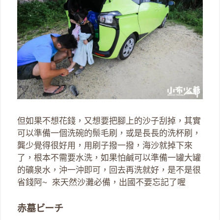
但如果不想花錢，又想要把腳上的沙子刮掉，其實
可以準備一個洗碗的鬃毛刷，或是長長的洗杯刷，
龔少覺得很好用，用刷子撥一撥，海沙就掉下來
了，根本不需要水洗，如果怕鹹可以準備一罐大罐
的礦泉水，沖一沖即可，回去再洗就好，是不是很
省錢阿~ 來天然沙灘必備，出國不要忘記了喔
赤墓ビーチ