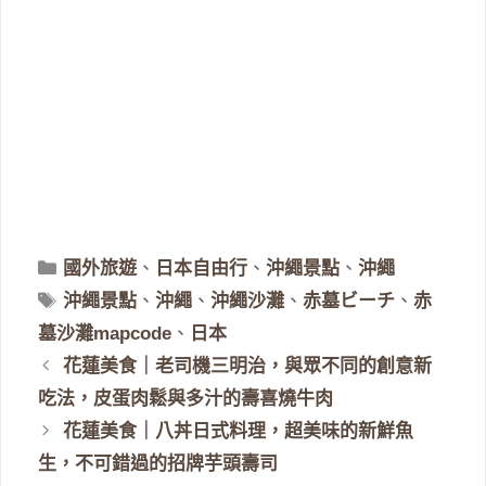
分
國外旅遊
、
日本自由行
、
沖繩景點
、
沖繩
類
標
沖繩景點
、
沖繩
、
沖繩沙灘
、
赤墓ビーチ
、
赤
籤
墓沙灘mapcode
、
日本
花蓮美食｜老司機三明治，與眾不同的創意新
吃法，皮蛋肉鬆與多汁的壽喜燒牛肉
花蓮美食｜八丼日式料理，超美味的新鮮魚
生，不可錯過的招牌芋頭壽司