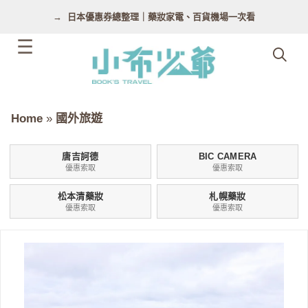
跳
日本優惠券總整理｜藥妝家電、百貨機場一次看
至
主
要
內
容
Home
»
國外旅遊
唐吉訶德
BIC CAMERA
優惠索取
優惠索取
松本清藥妝
札幌藥妝
優惠索取
優惠索取