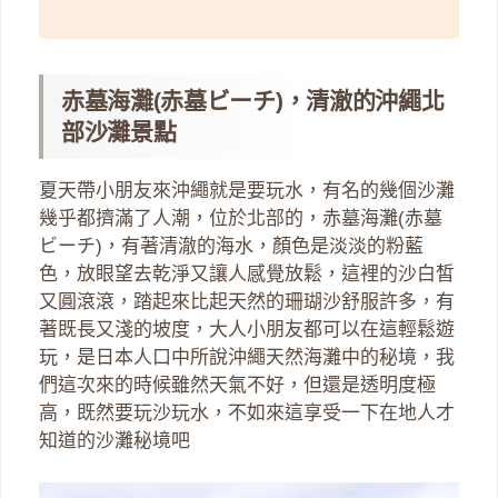
赤墓海灘(赤墓ビーチ)，清澈的沖繩北
部沙灘景點
夏天帶小朋友來沖繩就是要玩水，有名的幾個沙灘
幾乎都擠滿了人潮，位於北部的，赤墓海灘(赤墓
ビーチ)，有著清澈的海水，顏色是淡淡的粉藍
色，放眼望去乾淨又讓人感覺放鬆，這裡的沙白皙
又圓滾滾，踏起來比起天然的珊瑚沙舒服許多，有
著既長又淺的坡度，大人小朋友都可以在這輕鬆遊
玩，是日本人口中所說沖繩天然海灘中的秘境，我
們這次來的時候雖然天氣不好，但還是透明度極
高，既然要玩沙玩水，不如來這享受一下在地人才
知道的沙灘秘境吧