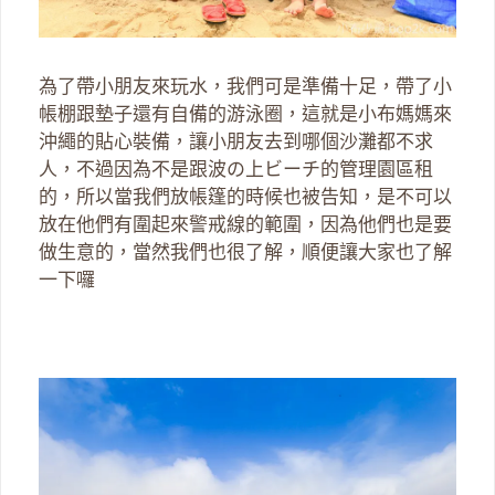
為了帶小朋友來玩水，我們可是準備十足，帶了小
帳棚跟墊子還有自備的游泳圈，這就是小布媽媽來
沖繩的貼心裝備，讓小朋友去到哪個沙灘都不求
人，不過因為不是跟波の上ビーチ的管理園區租
的，所以當我們放帳篷的時候也被告知，是不可以
放在他們有圍起來警戒線的範圍，因為他們也是要
做生意的，當然我們也很了解，順便讓大家也了解
一下囉