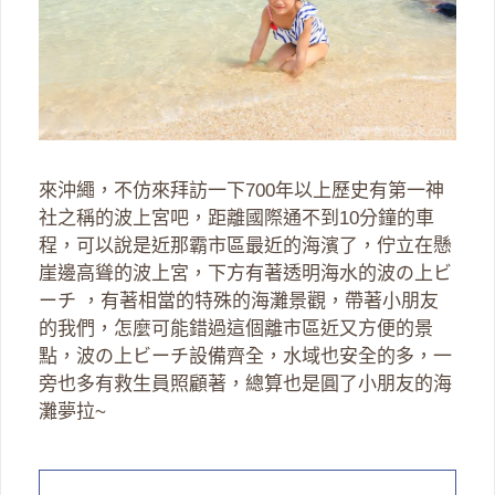
來沖繩，不仿來拜訪一下700年以上歷史有第一神
社之稱的波上宮吧，距離國際通不到10分鐘的車
程，可以說是近那霸市區最近的海濱了，佇立在懸
崖邊高聳的波上宮，下方有著透明海水的波の上ビ
ーチ ，有著相當的特殊的海灘景觀，帶著小朋友
的我們，怎麼可能錯過這個離市區近又方便的景
點，波の上ビーチ設備齊全，水域也安全的多，一
旁也多有救生員照顧著，總算也是圓了小朋友的海
灘夢拉~