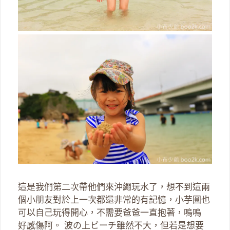
這是我們第二次帶他們來沖繩玩水了，想不到這兩
個小朋友對於上一次都還非常的有記憶，小芋圓也
可以自己玩得開心，不需要爸爸一直抱著，嗚嗚
好感傷阿。 波の上ビーチ雖然不大，但若是想要