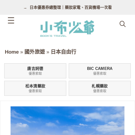
跳
日本優惠券總整理｜藥妝家電、百貨機場一次看
至
主
要
內
容
Home
»
國外旅遊
»
日本自由行
唐吉訶德
BIC CAMERA
優惠索取
優惠索取
松本清藥妝
札幌藥妝
優惠索取
優惠索取