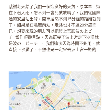
感謝老天給了我們一個這麼好的天氣，原本早上還
在下著大雨，想不到一會兒就放晴了，我們從國際
通的安里站出發，開車居然不到15分鐘的距離就到
了，如果是在縣廳前站，走路也才不過20分鐘而
已，想要來玩的朋友可以把波上宮跟波の上ビー
チ 當作順遊景點，因為逛完了波上宮走下沙灘就
是波の上ビーチ 。 我們這次因為時間不夠用，就
直接下沙灘了，不然也是一定會去波上宮一遊的