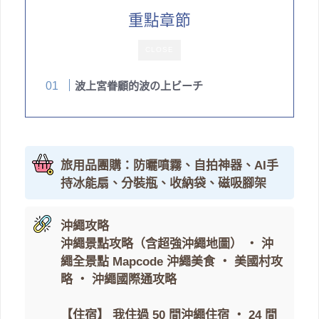
重點章節
CLOSE
波上宮眷顧的波の上ビーチ
旅用品團購：防曬噴霧、自拍神器、AI手
持冰能扇、分裝瓶、收納袋、磁吸腳架
沖繩攻略
沖繩景點攻略（含超強沖繩地圖）
・
沖
繩全景點 Mapcode
沖繩美食
・
美國村攻
略
・
沖繩國際通攻略
【住宿】
我住過 50 間沖繩住宿
・
24 間