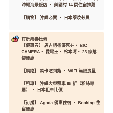
沖繩海景飯店
・
美國村 14 間住宿推薦
【購物】
沖繩必買
・
日本藥妝必買
訂房票券比價
【優惠券】
唐吉訶德優惠券
・
BIC
CAMERA
・
愛電王
・
松本清
・
23 家購
物優惠
【網路】
網卡吃到飽
・
WiFi 無限流量
【租車】
沖繩大榮租車 95 折（粉絲專
屬）
・
日本租車比價
【訂房】
Agoda 優惠住宿
・
Booking 住
宿優惠