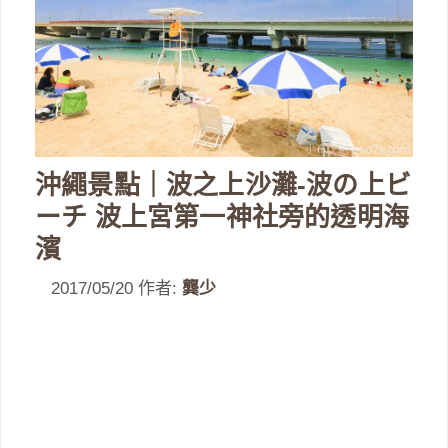
沖繩景點｜波之上沙灘-波の上ビ
ーチ 波上宮第一神社旁的透明海
濱
2017/05/20
作者:
龔少