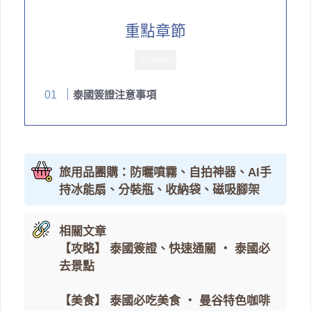
重點章節
CLOSE
泰國簽證注意事項
旅用品團購：防曬噴霧、自拍神器、AI手
持冰能扇、分裝瓶、收納袋、磁吸腳架
相關文章
【攻略】
泰國簽證、快速通關
・
泰國必
去景點
【美食】
泰國必吃美食
・
曼谷特色咖啡