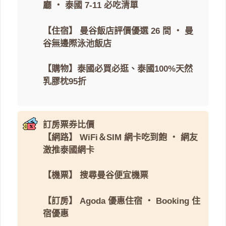
廳
・
泰國 7-11 必吃清單
【住宿】
曼谷飯店評價優選 26 間
・
曼
谷無邊際泳池飯店
【購物】
泰國必買必逛
、
泰國100%天然
乳膠枕95折
訂房票券比價
【網路】
WiFi＆SIM 網卡吃到飽
・
網友
激推泰國網卡
【機票】
搜尋曼谷便宜機票
【訂房】
Agoda 優惠住宿
・
Booking 住
宿優惠