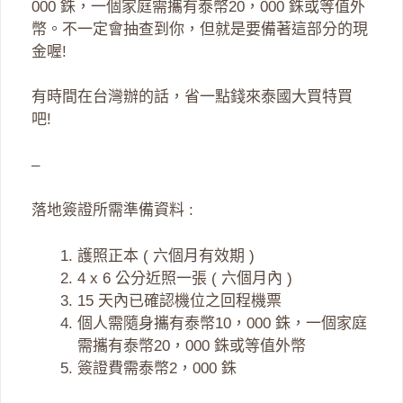
000 銖，一個家庭需攜有泰幣20，000 銖或等值外
幣。不一定會抽查到你，但就是要備著這部分的現
金喔!
有時間在台灣辦的話，省一點錢來泰國大買特買
吧!
–
落地簽證所需準備資料 :
護照正本 ( 六個月有效期 )
4 x 6 公分近照一張 ( 六個月內 )
15 天內已確認機位之回程機票
個人需隨身攜有泰幣10，000 銖，一個家庭
需攜有泰幣20，000 銖或等值外幣
簽證費需泰幣2，000 銖