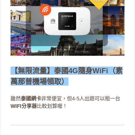
【無限流量】泰國4G隨身WiFi（素
萬那普機場領取）
雖然
泰國網卡
非常便宜，但4-5人出遊可以租一台
WIFI分享器
比較划算喔！