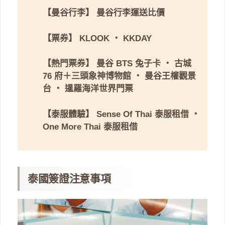
【曼谷行李】
曼谷行李運送比價
【票券】
KLOOK
・
KKDAY
【熱門票券】
曼谷 BTS 兔子卡
・
古城
76 府＋三頭象神博物館
・
曼谷王權觀景
台
・
暹羅海洋世界門票
【泰服體驗】
Sense Of Thai 泰服租借
・
One More Thai 泰服租借
泰國簽證注意事項