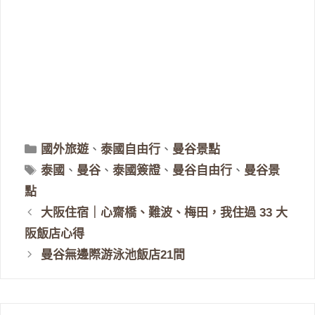
分
國外旅遊
、
泰國自由行
、
曼谷景點
類
標
泰國
、
曼谷
、
泰國簽證
、
曼谷自由行
、
曼谷景
籤
點
大阪住宿｜心齋橋、難波、梅田，我住過 33 大
阪飯店心得
曼谷無邊際游泳池飯店21間