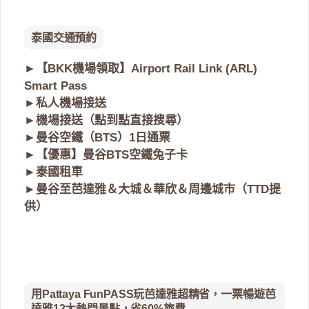
泰國交通預約
►
【BKK機場領取】Airport Rail Link (ARL)
Smart Pass
►
私人機場接送
►
機場接送（點到點直接搜尋）
►
曼谷空鐵（BTS）1日通票
►
【優惠】曼谷BTS空鐵兔子卡
►
泰國租車
►
曼谷至芭達雅＆大城＆華欣＆周邊城市（TTD提
供）
用Pattaya FunPASS玩芭達雅超精省，一票暢遊芭
達雅12大熱門景點，省60%旅費