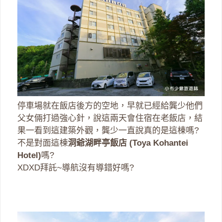
停車場就在飯店後方的空地，早就已經給龔少他們
父女倆打過強心針，說這兩天會住宿在老飯店，結
果一看到這建築外觀，龔少一直說真的是這棟嗎?
不是對面這棟
洞爺湖畔亭飯店 (Toya Kohantei
Hotel)
嗎?
XDXD拜託~導航沒有導錯好嗎?