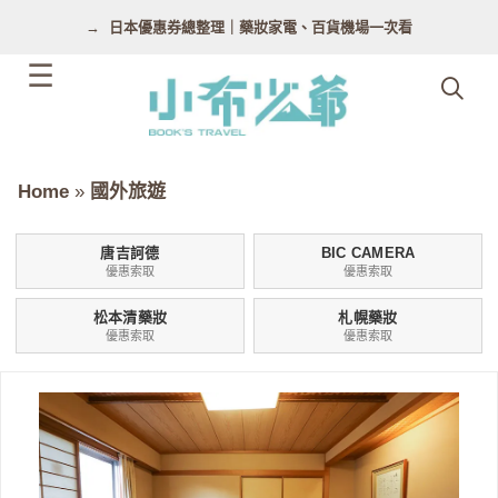
跳
日本優惠券總整理｜藥妝家電、百貨機場一次看
至
主
要
內
容
Home
»
國外旅遊
唐吉訶德
BIC CAMERA
優惠索取
優惠索取
松本清藥妝
札幌藥妝
優惠索取
優惠索取