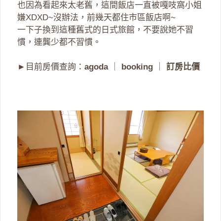
也因為看起來太老舊，這間飯店一直被嘎吱窩小姐
嫌XDXD~沒辦法，前幾天都住市區飯店啊~
一下子換到這種舊式的日式旅館，不要說她不習
慣，連龔少都不習慣。
►目前房價查詢：
agoda
｜
booking
｜
訂房比價