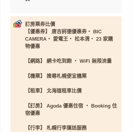
訂房票券比價
【優惠券】
唐吉訶德優惠券
・
BIC
CAMERA
・
愛電王
・
松本清
・
23 家購
物優惠
【網路】
網卡吃到飽
・
WiFi 無限流量
【機票】
搜尋札幌便宜機票
【租車】
北海道租車比價
【訂房】
Agoda 優惠住宿
・
Booking 住
宿優惠
【行李】
札幌行李運送服務