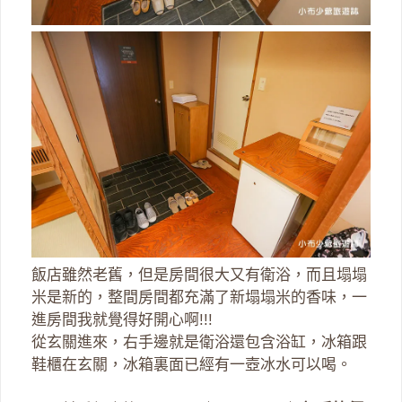
飯店雖然老舊，但是房間很大又有衛浴，而且塌塌
米是新的，整間房間都充滿了新塌塌米的香味，一
進房間我就覺得好開心啊!!!
從玄關進來，右手邊就是衛浴還包含浴缸，冰箱跟
鞋櫃在玄關，冰箱裏面已經有一壺冰水可以喝。