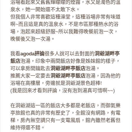
浴場看起來又舊舊輝矇矇的煙霧，水又是濁色的溫
泉水，她一開始還不太敢下水。
但我個人非常喜歡這種澡堂，這種浴場非常有味道
啊~而且這是真的溫泉水，不是市區那種熱水的浴
場，泡起來超級舒服~所以我難得晚餐前泡一次，
晚餐後又泡一次湯。
我看
agoda評論
很多人說可以去對面的
洞爺湖畔亭
飯店
泡湯，印象中兩間飯店好像是姊妹館的樣子，
可以拿房間鑰匙去
洞爺湖畔亭飯店
泡湯。
推薦大家一定要去
洞爺湖畔亭飯店
泡湯，因為他的
浴場在高樓層，旁邊就是洞爺湖景色超棒!
(我是回來才看到評論，沒有泡到湯真可惜啊~~)
在洞爺湖這一區的飯店大多都是老飯店，而御氣樂
亭旅館也真的非常有歷史了，全館沒有網路，有電
梯，房內無空調只有一支電風扇，館內雖然老舊但
維持得還不錯。