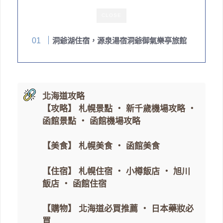
CLOSE
洞爺湖住宿，源泉湯宿洞爺御氣樂亭旅館
北海道攻略
【攻略】
札幌景點
・
新千歲機場攻略
・
函館景點
・
函館機場攻略
【美食】
札幌美食
・
函館美食
【住宿】
札幌住宿
・
小樽飯店
・
旭川
飯店
・
函館住宿
【購物】
北海道必買推薦
・
日本藥妝必
買