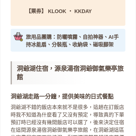
【票券】
KLOOK
・
KKDAY
旅用品團購：防曬噴霧、自拍神器、AI手
持冰能扇、分裝瓶、收納袋、磁吸腳架
洞爺湖住宿，源泉湯宿洞爺御氣樂亭旅
館
洞爺湖走路一分鐘，提供美味的日式餐點
洞爺湖不錯的飯店本來就不是很多，這趟在訂飯店
時我不知道為什麼看了又沒有預定，導致真的下單
預訂時已經沒有幾間飯店可以選了，後來決定住宿
在這間源泉湯宿洞爺御氣樂亭旅館，在洞爺湖這區