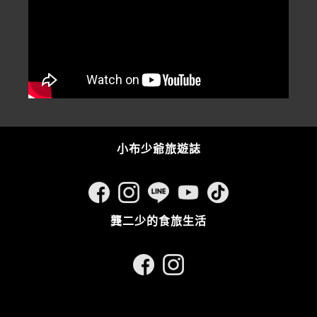
小布少爺旅遊誌
龔二少的食旅生活