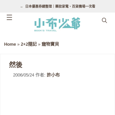
跳
日本優惠券總整理｜藥妝家電、百貨機場一次看
至
主
要
內
容
Home
»
2+2隨記
»
寵物寶貝
然後
2006/05/24
作者:
許小布