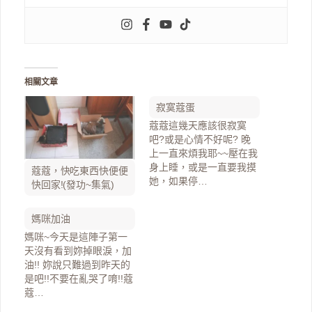
相關文章
寂寞蔻蛋
蔻蔻這幾天應該很寂寞
吧?或是心情不好呢? 晚
上一直來煩我耶~~壓在我
身上睡，或是一直要我摸
蔻蔻，快吃東西快便便
她，如果停…
快回家!(發功~集氣)
媽咪加油
媽咪~今天是這陣子第一
天沒有看到妳掉眼淚，加
油!! 妳說只難過到昨天的
是吧!!不要在亂哭了唷!!蔻
蔻…