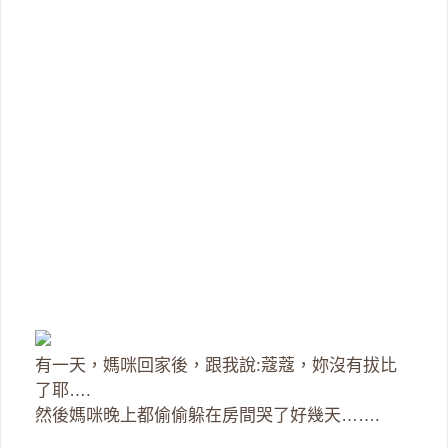
有一天，媽咪回家後，跟我說:蔻蔻，妳沒有拔比
了耶….
然後媽咪晚上都偷偷躲在房間哭了好幾天…….