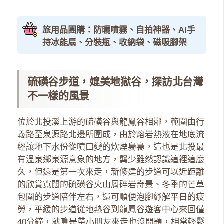
旅用品團購：防曬噴霧、自拍神器、AI手
持冰能扇、分裝瓶、收納袋、磁吸腳架
硫磺谷步道，媲美地獄谷，探訪北台灣
不一樣的風景
位於北投溪上游的硫磺谷與龍鳳谷相鄰，範圍由行
義路至泉源路北邊所圍成，由於熔岩熱液在地底流
經讓地下水份從噴口變的炊煙裊裊，這也是北投最
有溫泉鄉泉源意象的地方，龔少雖然認識這裡這麼
久，但還是第一次來走，新修建的步道可以近距離
的欣賞寬闊的硫磺谷火山屑碎岩奇景、冬季的芒草
包圍的步道陪伴左右，還可順便泡腳紓解平日的疲
勞，平緩的步道從地熱谷到龍鳳谷遊客中心來回僅
40分鐘，就算是帶小朋友來走也沒問題，相當輕鬆