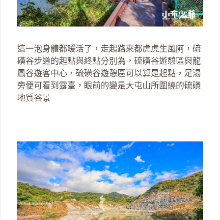
這一泡身體都暖活了，走起路來都虎虎生風阿，硫
磺谷步道的起點與終點分別為，硫磺谷遊憩區與龍
鳳谷遊客中心，硫磺谷遊憩區可以算是起點，足湯
旁便可看到露臺，眼前的變是大屯山所圍繞的硫磺
地質谷景