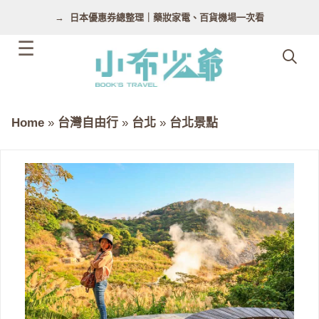
跳
日本優惠券總整理｜藥妝家電、百貨機場一次看
至
主
要
內
容
Home
»
台灣自由行
»
台北
»
台北景點