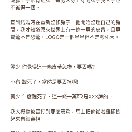
識腳丫子跟青蛙牌，這男人身上穿的牌子我大字也
不識得一個。
直到結婚時在重新整修房子，他開始整理自己的房
間，我才知道原來世界上有一條一萬的皮帶，且萬
寶龍不是恐龍，LOGO是一個星星但不是毆死大。
龔少:你覺得這一條皮帶怎樣，要丟嗎?
小布:醜死了，當然是要丟掉啊!
龔少:什麼醜死了，這一條一萬耶!是XXX牌的。
我大概像被雷打到那麼震驚，馬上把他從啦雞桶撿
起來自細審視!