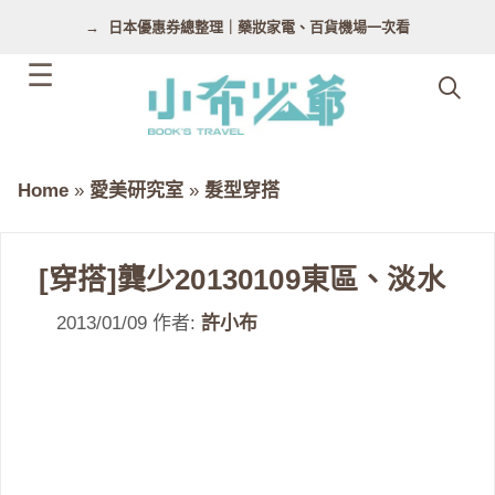
跳
日本優惠券總整理｜藥妝家電、百貨機場一次看
至
主
要
內
容
Home
»
愛美研究室
»
髮型穿搭
[穿搭]龔少20130109東區、淡水
2013/01/09
作者:
許小布