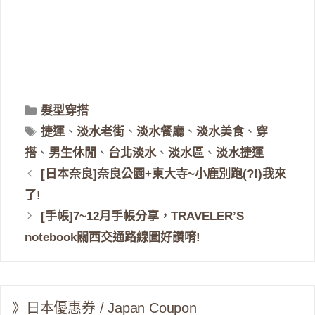
分
髮型穿搭
類
標
捷運
、
淡水老街
、
淡水餐廳
、
淡水美食
、
穿
籤
搭
、
男生休閒
、
台北淡水
、
淡水區
、
淡水捷運
[日本奈良]奈良公園+東大寺~小鹿別跑(?!)我來
了!
[手帳]7~12月手帳分享，TRAVELER’S
notebook關西交通路線圖好讚唷!
》日本優惠券 / Japan Coupon