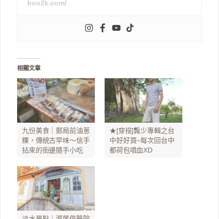
boo2k.com/
相關文章
九份美食｜郵局前油蔥
★[穿搭]龔少專輯之台
粿，傳統古早味～信手
中好好買~每次回台中
拈來的街邊隨手小吃
都荷包噴血XD
淡水景點｜滬尾偕醫院