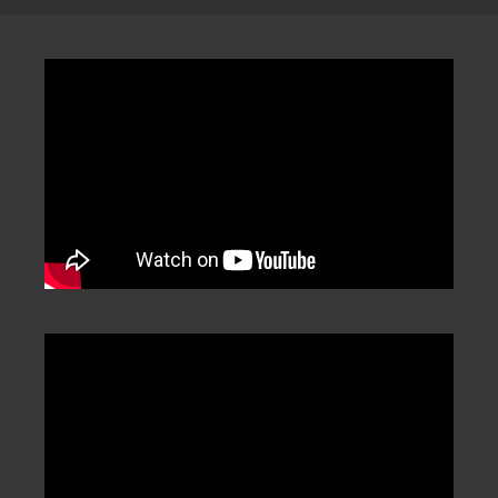
類
/
Categorization