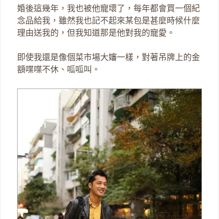
婚後這幾年，我也被他寵壞了，每年都會買一個紀
念品給我，雖然我也記不起來某包是甚麼時候什麼
理由送我的，但我知道那是他對我的寵愛。
即使我還是像個菜市場大嬸一樣，對著吊牌上的金
額喋喋不休、呱呱叫。