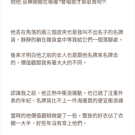
問他:音樂開關在哪邊?會唱歌才那麼貴吧?!
他丟在角落的兩三個皮夾也是我叫不出名子的名牌
貨，靜靜的躺在雜貨盒中等我給它們一個落腳處。
後來才明白他之前的女人也是跟他名牌來名牌去
的，價值觀跟我有著大大的不同。
認識我之前，他正熱中衝浪運動，也已過了注重外
表的年紀，名牌貨比不上一件海邊買的便宜衝浪褲
當時的他價值觀稍微變了一些，整掛的好衣佔了衣
櫥一大半，好些年沒有穿上他們。