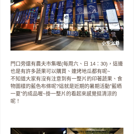
門口旁還有農夫市集喔(每周六、日 14：30)，這邊
也是有許多蔬果可以購買、連烤地瓜都有呢~
不知道大家有沒有注意到有一整片的印著蔬果、食
物圖樣的藍色布條呢?這就是近期的暑期活動”藍晒
一夏”的成品喔~掛一整片的看起來感覺挺清涼的
呢！