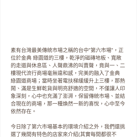
素有台灣最美傳統市場之稱的台中”第六市場”，正
位於金典 綠園道的三樓，乾淨的磁磚地板、寬敞
的走道與休息區、人聲鼎沸的叫賣聲，竟與一、二
樓現代流行商場毫無違和感，完美的融入了金典
綠園道商場；當時坐著電扶梯緩緩升上三樓，那熱
鬧、滿是生鮮乾貨與明亮舒適的空間，不僅讓人印
象深刻，心中也充滿了澎湃，保留傳統市場、並結
合現在的商場，那一種煥然一新的喜悅，心中至今
依然存在。
今日除了第六市場基本的環境介紹之外，我們還挑
選了幾間有特色的店家來介紹(其實每間都很不