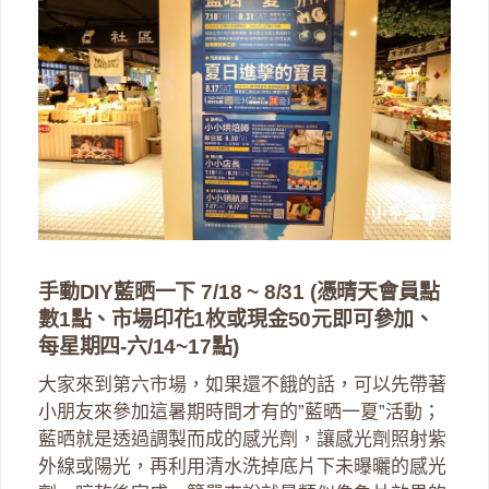
手動DIY藍晒一下 7/18 ~ 8/31 (憑晴天會員點
數1點、市場印花1枚或現金50元即可參加、
每星期四-六/14~17點)
大家來到第六市場，如果還不餓的話，可以先帶著
小朋友來參加這暑期時間才有的”藍晒一夏”活動；
藍晒就是透過調製而成的感光劑，讓感光劑照射紫
外線或陽光，再利用清水洗掉底片下未曝曬的感光