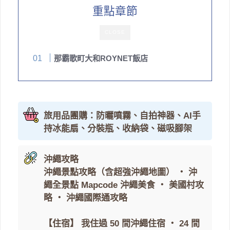
重點章節
CLOSE
那霸歌町大和ROYNET飯店
旅用品團購：防曬噴霧、自拍神器、AI手
持冰能扇、分裝瓶、收納袋、磁吸腳架
沖繩攻略
沖繩景點攻略（含超強沖繩地圖）
・
沖
繩全景點 Mapcode
沖繩美食
・
美國村攻
略
・
沖繩國際通攻略
【住宿】
我住過 50 間沖繩住宿
・
24 間