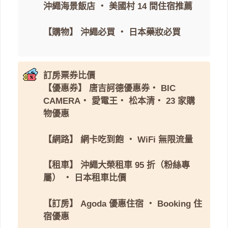
沖繩海景飯店
・
美國村 14 間住宿推薦
【購物】
沖繩必買
・
日本藥妝必買
訂房票券比價
【優惠券】
唐吉訶德優惠券
・
BIC
CAMERA
・
愛電王
・
松本清
・
23 家購
物優惠
【網路】
網卡吃到飽
・
WiFi 無限流量
【租車】
沖繩大榮租車 95 折（粉絲專
屬）
・
日本租車比價
【訂房】
Agoda 優惠住宿
・
Booking 住
宿優惠