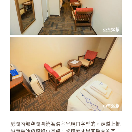
房間內部空間圍繞著浴室呈現ㄇ字型的，走道上擺
設兩張沙發椅和小圓桌，緊接著才是客房內的空