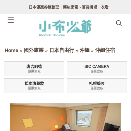
跳
日本優惠券總整理｜藥妝家電、百貨機場一次看
至
主
要
內
容
Home
»
國外旅遊
»
日本自由行
»
沖繩
»
沖繩住宿
唐吉訶德
BIC CAMERA
優惠索取
優惠索取
松本清藥妝
札幌藥妝
優惠索取
優惠索取