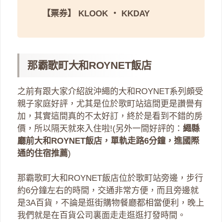
【票券】
KLOOK
・
KKDAY
那霸歌町大和ROYNET飯店
之前有跟大家介紹說沖繩的大和ROYNET系列頗受
親子家庭好評，尤其是位於歌町站這間更是讚譽有
加，其實這間真的不太好訂，終於是看到不錯的房
價，所以隔天就來入住啦!(另外一間好評的：
繩縣
廳前大和ROYNET飯店，單軌走路6分鐘，進國際
通的住宿推薦
)
那霸歌町大和ROYNET飯店位於歌町站旁邊，步行
約6分鐘左右的時間，交通非常方便，而且旁邊就
是3A百貨，不論是逛街購物餐廳都相當便利，晚上
我們就是在百貨公司裏面走走逛逛打發時間。