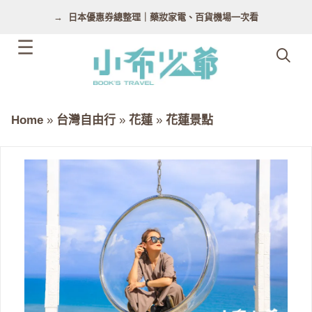
跳
日本優惠券總整理｜藥妝家電、百貨機場一次看
至
主
要
內
容
Home
»
台灣自由行
»
花蓮
»
花蓮景點