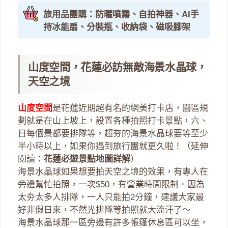
旅用品團購：防曬噴霧、自拍神器、AI手
持冰能扇、分裝瓶、收納袋、磁吸腳架
山度空間，花蓮必訪無敵海景水晶球，
天空之境
山度空間
是花蓮近期超有名的網美打卡店，園區規
劃就是在山上坡上，設置各種拍照打卡景點，六、
日每個景都要排隊等，超夯的海景水晶球要等至少
半小時以上，如果你遇到旅行團就更久啦！（延伸
閱讀：
花蓮必遊景點地圖詳解
）
海景水晶球如果想要拍天空之境的效果，有專人在
旁邊幫忙拍照，一次$50，有營業時間限制。因為
太夯太多人排隊，一人只能拍2分鐘，建議大家最
好非假日來，不然光排隊等拍照就大流汗了～
海景水晶球那一區旁邊有許多帳篷休息區可以坐，