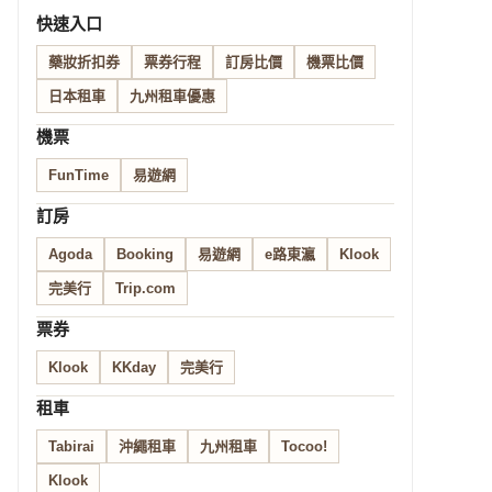
快速入口
藥妝折扣券
票券行程
訂房比價
機票比價
日本租車
九州租車優惠
機票
FunTime
易遊網
訂房
Agoda
Booking
易遊網
e路東瀛
Klook
完美行
Trip.com
票券
Klook
KKday
完美行
租車
Tabirai
沖繩租車
九州租車
Tocoo!
Klook