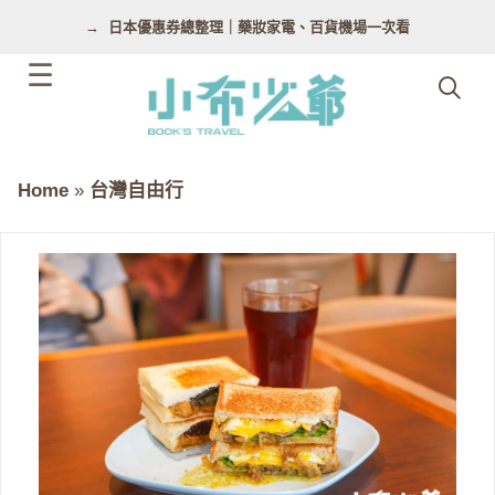
跳
日本優惠券總整理｜藥妝家電、百貨機場一次看
至
主
要
內
容
Home
»
台灣自由行