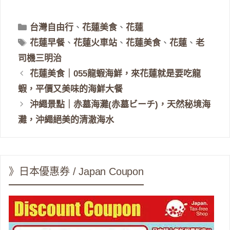
分
台灣自由行
、
花蓮美食
、
花蓮
類
標
花蓮早餐
、
花蓮火車站
、
花蓮美食
、
花蓮
、
老
籤
司機三明治
花蓮美食｜055龍蝦海鮮，來花蓮就是要吃龍
蝦，平價又美味的海鮮大餐
沖繩景點｜赤墓海灘(赤墓ビーチ)，天然秘境海
灘，沖繩絕美的清澈海水
》日本優惠券 / Japan Coupon