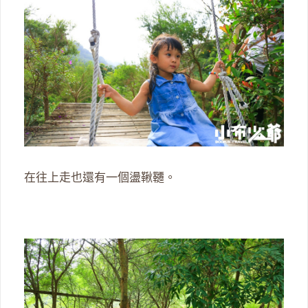
在往上走也還有一個盪鞦韆。