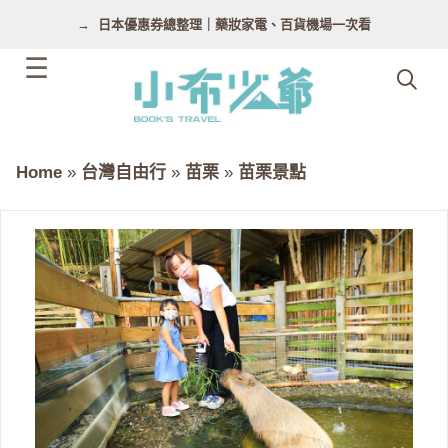
跳
日本優惠券總整理｜藥妝家電、百貨機場一次看
至
主
要
內
容
Home
»
台灣自由行
»
苗栗
»
苗栗景點