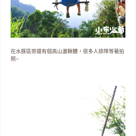
在水豚區旁還有個高山盪鞦韆，很多人排隊等著拍
照~