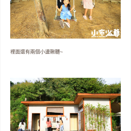
裡面還有兩個小盪鞦韆~