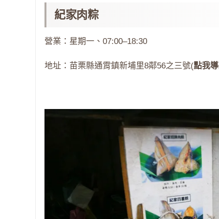
紀家肉粽
營業：星期一、07:00–18:30
地址：苗栗縣通霄鎮新埔里8鄰56之三號(
點我導