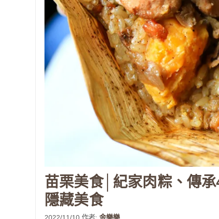
苗栗美食│紀家肉粽、傳承
隱藏美食
2022/11/10
作者:
金樂樂