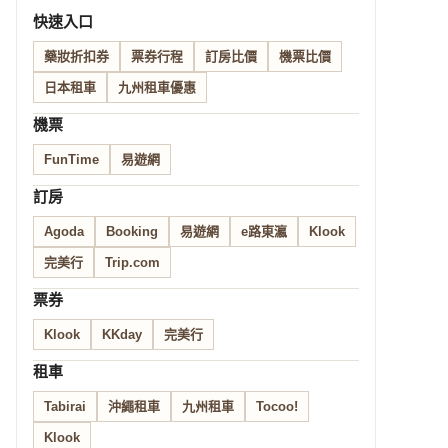
快速入口
藥妝折扣券
票券行程
訂房比價
機票比價
日本租車
九州租車優惠
機票
FunTime
易遊網
訂房
Agoda
Booking
易遊網
e路東瀛
Klook
完美行
Trip.com
票券
Klook
KKday
完美行
租車
Tabirai
沖繩租車
九州租車
Tocoo!
Klook