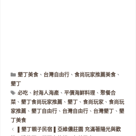
分
墾丁美食
、
台灣自由行
、
食尚玩家推薦美食
、
類
墾丁
標
必吃
、
討海人海產
、
平價海鮮料理
、
聚餐合
籤
菜
、
墾丁食尚玩家推薦
、
墾丁
、
食尚玩家
、
食尚玩
家推薦
、
墾丁自由行
、
台灣自由行
、
台灣墾丁
、
墾
丁美食
▌墾丁親子民宿 ▌亞維儂莊園 充滿著陽光與歡