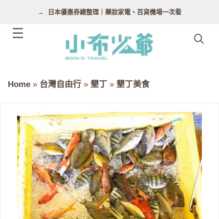
跳
日本優惠券總整理｜藥妝家電、百貨機場一次看
至
主
要
內
容
Home
»
台灣自由行
»
墾丁
»
墾丁美食