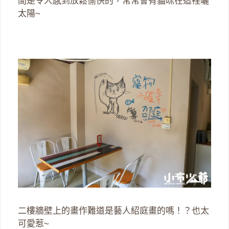
間是令人感到放鬆愉快的，常常會有貓咪在這裡曬
太陽~
二樓牆壁上的畫作難道是藝人紹庭畫的嗎！？也太
可愛惹~