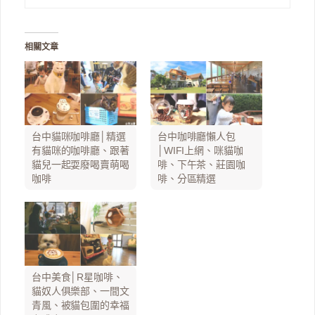
相關文章
台中貓咪咖啡廳│精選
台中咖啡廳懶人包
有貓咪的咖啡廳、跟著
│WIFI上網、咪貓咖
貓兒一起耍廢喝賣萌喝
啡、下午茶、莊園咖
咖啡
啡、分區精選
台中美食│R星咖啡、
貓奴人俱樂部、一間文
青風、被貓包圍的幸福