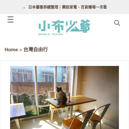
跳
日本優惠券總整理｜藥妝家電、百貨機場一次看
至
主
要
內
容
Home
»
台灣自由行