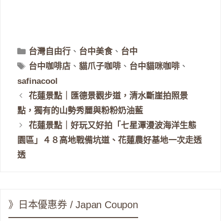
分
台灣自由行
、
台中美食
、
台中
類
標
台中咖啡店
、
貓爪子咖啡
、
台中貓咪咖啡
、
籤
safinacool
花蓮景點｜匯德景觀步道，清水斷崖拍照景
點，獨有的山勢秀麗與粉粉奶油藍
花蓮景點｜好玩又好拍「七星潭漫波海洋生態
園區」４８高地戰備坑道、花蓮農好基地一次走透
透
》日本優惠券 / Japan Coupon