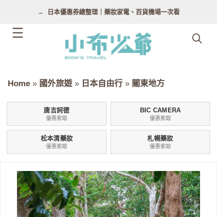
跳
日本優惠券總整理｜藥妝家電、百貨機場一次看
至
主
要
內
容
Home
»
國外旅遊
»
日本自由行
»
關東地方
唐吉訶德
BIC CAMERA
優惠索取
優惠索取
松本清藥妝
札幌藥妝
優惠索取
優惠索取