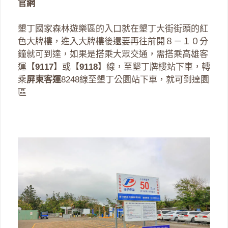
官網
墾丁國家森林遊樂區的入口就在墾丁大街街頭的紅
色大牌樓，進入大牌樓後還要再往前開８－１０分
鐘就可到達，如果是搭乘大眾交通，需搭乘高雄客
運【
9117
】或【
9118
】線，至墾丁牌樓站下車，轉
乘
屏東客運
8248線至墾丁公園站下車，就可到達園
區