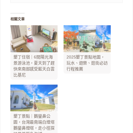
相關文章
墾丁住宿｜6間陽光海
2025墾丁景點地圖，
景游泳池，夏天到了趕
玩水、遊樂、逛街必訪
快來南部感受藍天白雲
行程推薦
比基尼
墾丁景點｜鵝鑾鼻公
園，台灣最南端白燈塔
鵝鑾鼻燈塔，走小徑探