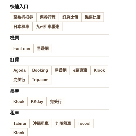
快速入口
藥妝折扣券
票券行程
訂房比價
機票比價
日本租車
九州租車優惠
機票
FunTime
易遊網
訂房
Agoda
Booking
易遊網
e路東瀛
Klook
完美行
Trip.com
票券
Klook
KKday
完美行
租車
Tabirai
沖繩租車
九州租車
Tocoo!
Klook