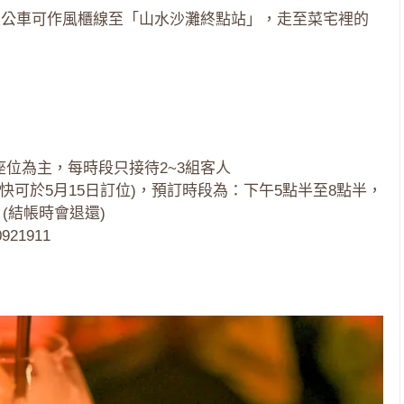
乘公車可作風櫃線至「山水沙灘終點站」，走至菜宅裡的
座位為主，每時段只接待2~3組客人
快可於5月15日訂位)，預訂時段為：下午5點半至8點半，
 (結帳時會退還)
21911