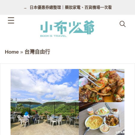
跳
日本優惠券總整理｜藥妝家電、百貨機場一次看
至
主
要
內
容
Home
»
台灣自由行