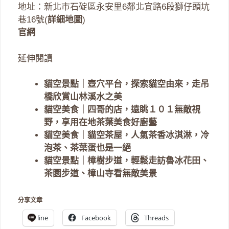
地址：新北市石碇區永安里6鄰北宜路6段獅仔頭坑
巷16號(
詳細地圖
)
官網
延伸閱讀
貓空景點｜壺穴平台，探索貓空由來，走吊
橋欣賞山林溪水之美
貓空美食｜四哥的店，遠眺１０１無敵視
野，享用在地茶葉美食好廚藝
貓空美食｜貓空茶屋，人氣茶香冰淇淋，冷
泡茶、茶葉蛋也是一絕
貓空景點｜樟樹步道，輕鬆走訪魯冰花田、
茶園步道、樟山寺看無敵美景
分享文章
line
Facebook
Threads