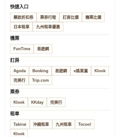
快速入口
藥妝折扣券
票券行程
訂房比價
機票比價
日本租車
九州租車優惠
機票
FunTime
易遊網
訂房
Agoda
Booking
易遊網
e路東瀛
Klook
完美行
Trip.com
票券
Klook
KKday
完美行
租車
Tabirai
沖繩租車
九州租車
Tocoo!
Klook