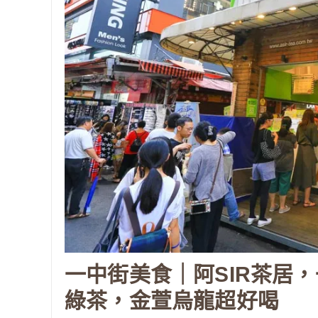
一中街美食｜阿SIR茶居
綠茶，金萱烏龍超好喝