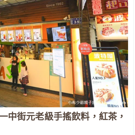
，一中街元老級手搖飲料，紅茶，