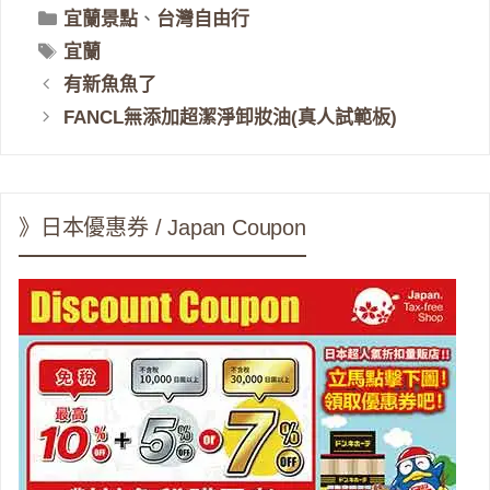
分
宜蘭景點
、
台灣自由行
類
標
宜蘭
籤
有新魚魚了
FANCL無添加超潔淨卸妝油(真人試範板)
》日本優惠券 / Japan Coupon