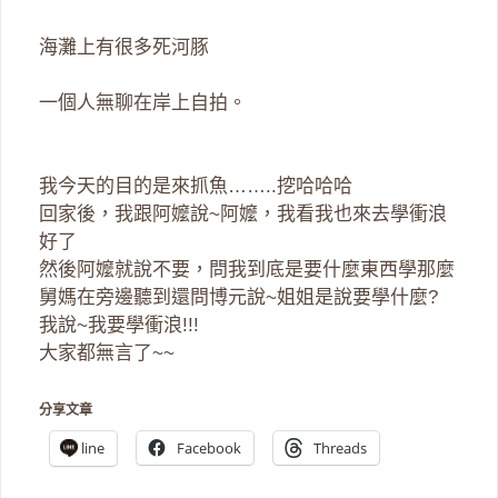
海灘上有很多死河豚
一個人無聊在岸上自拍。
我今天的目的是來抓魚……..挖哈哈哈
回家後，我跟阿嬤說~阿嬤，我看我也來去學衝浪
好了
然後阿嬤就說不要，問我到底是要什麼東西學那麼
舅媽在旁邊聽到還問博元說~姐姐是說要學什麼?
我說~我要學衝浪!!!
大家都無言了~~
分享文章
line
Facebook
Threads