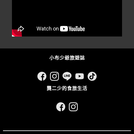
小布少爺旅遊誌
龔二少的食旅生活