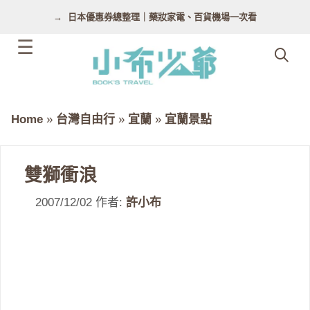
跳
日本優惠券總整理｜藥妝家電、百貨機場一次看
至
主
要
內
容
Home
»
台灣自由行
»
宜蘭
»
宜蘭景點
雙獅衝浪
2007/12/02
作者:
許小布