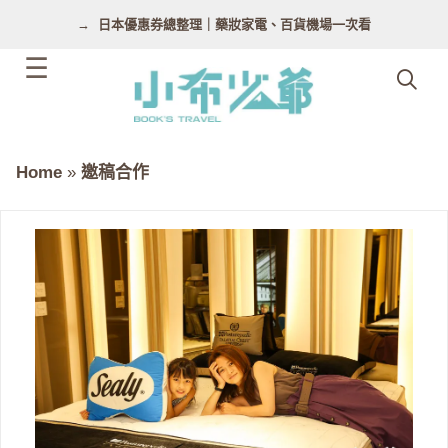
跳
日本優惠券總整理｜藥妝家電、百貨機場一次看
至
主
要
內
容
Home
»
邀稿合作