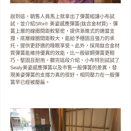
說到這，銷售人員馬上就拿出了彈簧組讓小布試
試，並介紹SRx® 美姿感應彈簧(鈦合金材質)，彈
簧上層的線圈間距較緊密，提供漸進式的適當支
撐，底層線圈間距較大，能給予穩固且強力的承
托，提供更舒適的睡眠享受。此外，採用鈦合金材
質彈簧能維持優異的效能，比一般碳鋼彈簧更輕
巧、堅固且耐用。聽完這段介紹，小布特別試試了
Sealy美姿感應彈簧以及市售一般彈簧的差異，發
現美姿彈簧的支撐力真的很好，相同壓力在一般彈
簧早已經被壓扁。