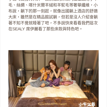
毛、絲綢、喀什米爾羊絨和羊駝毛等奢華纖維，小
布說，躺下的那一刻起，就像出國躺上酒店的舒適
大床，雖然是在精品館試躺，但若是沒人介紹會躺
著不知不覺就睡著了吧，不多說快來看看我們這次
在SEALY 席伊麗看了那些床款與特色吧。