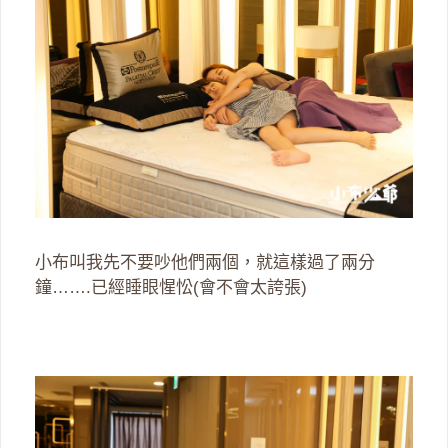
小布叫我先不要吵他們兩個，就這樣過了兩分
鐘…….已經睡眼惺忪(會不會太誇張)