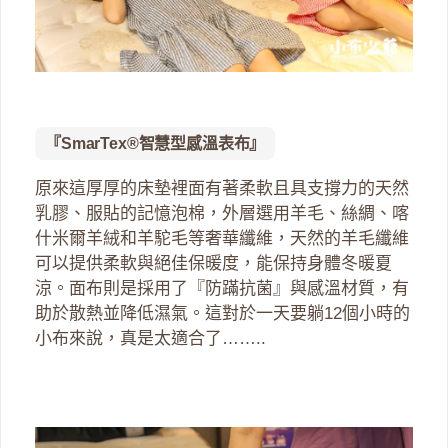
『SmarTex®智慧型感溫表布』
原來這厚厚的床墊裡面有著柔軟且具支撐力的天然
乳膠、服貼的記憶泡棉，外層選用羊毛、絲綢、喀
什米爾羊絨和羊駝毛等奢華纖維，天然的羊毛纖維
可以提供柔軟與絕佳保暖度，能保持身體冬暖夏
涼。面布則是採用了『防蹣抗菌』與感溫材質，有
助於散熱並降低濕氣。這對於一天要躺12個小時的
小布來說，真是太適合了……..