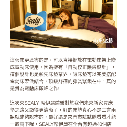
這張床更厲害的是，可以直接擺放在電動床架上變
成電動床使用，因為擁有「自動校正護邊設計」，
這個設計也是領先床墊業界，讓床墊可以完美搭配
電動床架做結合，頂級舒適的彈簧緊鎖在中，真的
是貴為電動床顛峰之作!
這次來SEALY 席伊麗體驗對於我們未來新家買床
墊之路又顯得更清晰了，好的床墊真心不是三言兩
語就能夠說盡的，最好還是來門市試試躺看看才能
一較高下喔，SEALY席伊麗在全台有超過40個店