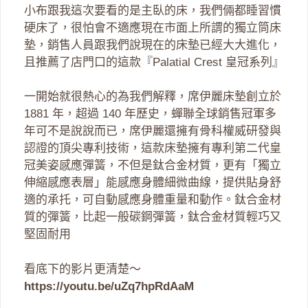
小布跟我這次要看的是主臥的床，我們倆都睡習慣
硬床了，很怕會不適應現在市面上所謂的獨立筒床
墊，銷售人員跟我們說現在的床墊已經大大進化，
且推薦了店門口的這款『Palatial Crest 皇冠系列』
一開始就很熱心的為我們解釋，席伊麗床墊創立於
1881 年，超過 140 年歷史，蟬聯全球銷售冠軍多
年可不是說說而已，席伊麗還擁有骨科權威研發與
認證的頂尖專利技術，這款床墊擁有專利第二代皇
冠美姿感應彈簧，不但是鈦合金材質，更有「獨立
伸縮感應表層」能感應身體細微曲線，提供貼身舒
適的承托，可自動感應身體重量和動作。鈦合金材
質的彈簧，比起一般碳鋼彈簧，鈦合金材質輕巧又
堅固耐用
看底下的影片更清楚～
https://youtu.be/uZq7hpRdAaM