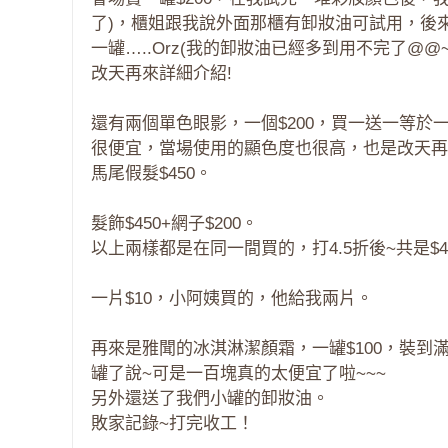
了)，櫃姐跟我說外面那櫃有卸妝油可試用，後
一罐…..Orz(我的卸妝油已經多到用不完了@@~
改天再來詳細介紹!
還有兩個單色眼影，一個$200，買一送一等於一個
很便宜，當場使用的顯色度也很高，也是改天再
馬尾假髮$450。
髮飾$450+網子$200。
以上兩樣都是在同一間買的，打4.5折後~共是$4
一片$10，小阿姨買的，他給我兩片。
再來是雅聞的冰淇淋潔顏霜，一罐$100，裝
罐了說~可是一百塊真的太便宜了啦~~~
另外還送了我們小罐的卸妝油。
敗家記錄~打完收工！