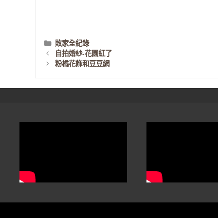
分
敗家全紀錄
類
自拍婚紗-花園紅了
粉橘花飾和豆豆網