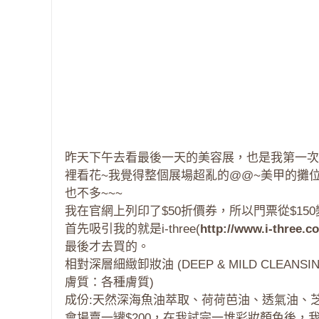
昨天下午去看最後一天的美容展，也是我第一次
裡看花~我覺得整個展場超亂的@@~美甲的攤
也不多~~~
我在官網上列印了$50折價券，所以門票從$150
首先吸引我的就是i-three(
http://www.i-three.c
最後才去買的。
相對深層細緻卸妝油 (DEEP & MILD CLEAN
膚質：各種膚質)
成份:天然深海魚油萃取、荷荷芭油、透氣油、
會場賣一罐$200，在我試完一堆彩妝顏色後，