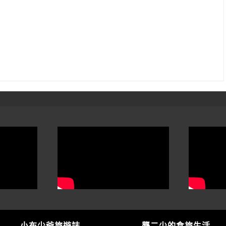
小布少爺旅遊誌
龔二少的食旅生活