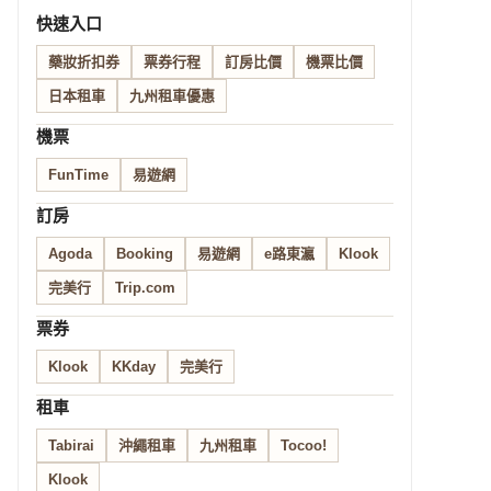
快速入口
藥妝折扣券
票券行程
訂房比價
機票比價
日本租車
九州租車優惠
機票
FunTime
易遊網
訂房
Agoda
Booking
易遊網
e路東瀛
Klook
完美行
Trip.com
票券
Klook
KKday
完美行
租車
Tabirai
沖繩租車
九州租車
Tocoo!
Klook