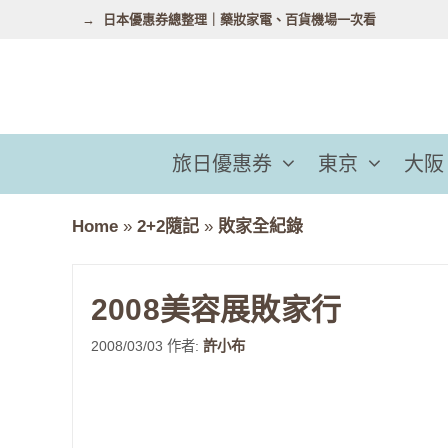
跳
日本優惠券總整理｜藥妝家電、百貨機場一次看
至
主
要
內
容
旅日優惠券
東京
大阪
Home
»
2+2隨記
»
敗家全紀錄
2008美容展敗家行
2008/03/03
作者:
許小布