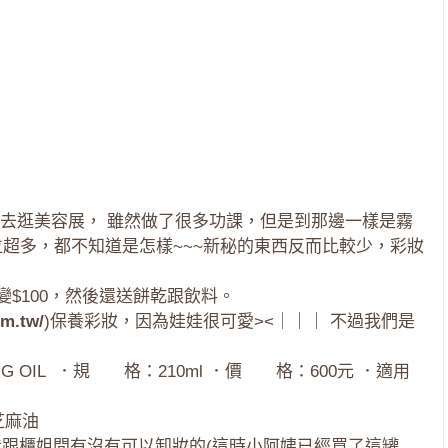
去逛美容展， 雖然做了很多功課，但是到那邊一樣是霧
位超多，都不知道是怎樣~~~新秘的東西反而比較少，彩妝
變$100，然後還送餅乾跟飲料。
om.tw/
)保養彩妝，因為娃娃很可愛><｜｜｜ 不過我們是
SING OIL ．規 格：210ml ．價 格：600元 ．適用
芝麻油
我跟櫃姐問有沒有可以卸妝的(這時小阿姨已經買了這罐