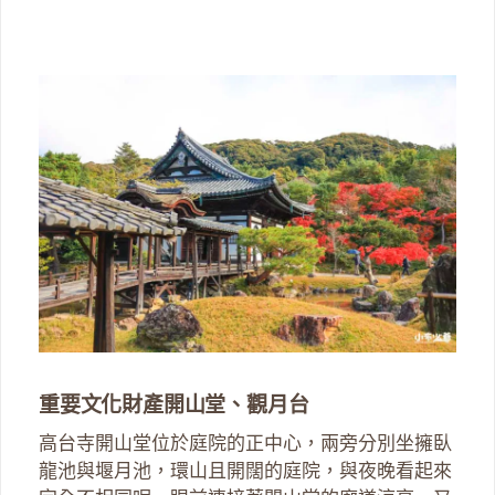
重要文化財產開山堂、觀月台
高台寺開山堂位於庭院的正中心，兩旁分別坐擁臥
龍池與堰月池，環山且開闊的庭院，與夜晚看起來