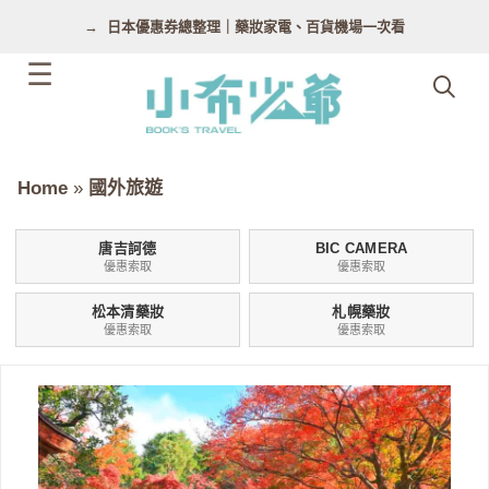
跳
日本優惠券總整理｜藥妝家電、百貨機場一次看
至
主
要
內
容
Home
»
國外旅遊
唐吉訶德
BIC CAMERA
優惠索取
優惠索取
松本清藥妝
札幌藥妝
優惠索取
優惠索取