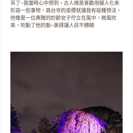
呆了~我當時心中想到，古人總是喜歡用擬人化來
形容一些事物，高台寺的垂櫻就讓我有這種想法，
他像是一位典雅的妙齡女子佇立在風中，微風吹
來，吹動了他的髮~美得讓人目不轉睛