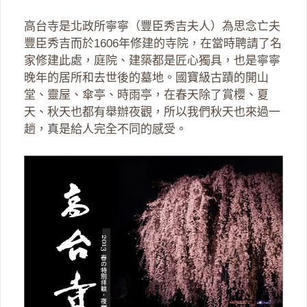
高台寺是北政所寧寧（豐臣秀吉夫人）為思念亡夫
豐臣秀吉而於1606年修建的寺院，在當時聘請了名
家修建此處，庭院、建築都是匠心獨具，也是寧寧
晚年的居所和去世後的墓地。國寶級古蹟的開山
堂、靈屋、傘亭、時雨亭，在春天除了賞櫻、夏
天、秋天也都有舉辦夜觀，所以我們秋天也來過一
趟，真是給人完全不同的感受。