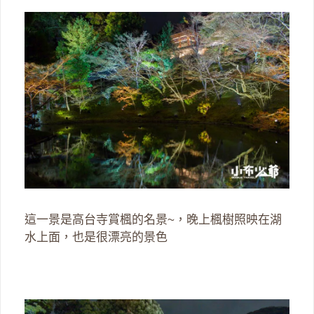
這一景是高台寺賞楓的名景~，晚上楓樹照映在湖
水上面，也是很漂亮的景色