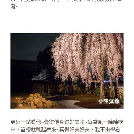
囉~
更近一點看他~覺得他真得好美唷~每當風一陣陣吹
來，垂櫻就跳起舞來~真得好美好美，我不由得看