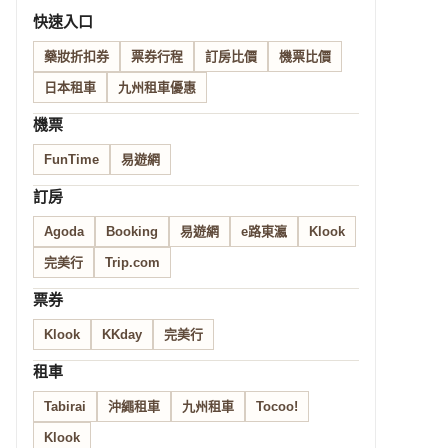
快速入口
藥妝折扣券
票券行程
訂房比價
機票比價
日本租車
九州租車優惠
機票
FunTime
易遊網
訂房
Agoda
Booking
易遊網
e路東瀛
Klook
完美行
Trip.com
票券
Klook
KKday
完美行
租車
Tabirai
沖繩租車
九州租車
Tocoo!
Klook