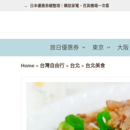
跳
日本優惠券總整理｜藥妝家電、百貨機場一次看
至
主
要
內
容
旅日優惠券
東京
大阪
Home
»
台灣自由行
»
台北
»
台北美食