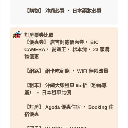
【購物】
沖繩必買
・
日本藥妝必買
訂房票券比價
【優惠券】
唐吉訶德優惠券
・
BIC
CAMERA
・
愛電王
・
松本清
・
23 家購
物優惠
【網路】
網卡吃到飽
・
WiFi 無限流量
【租車】
沖繩大榮租車 95 折（粉絲專
屬）
・
日本租車比價
【訂房】
Agoda 優惠住宿
・
Booking 住
宿優惠