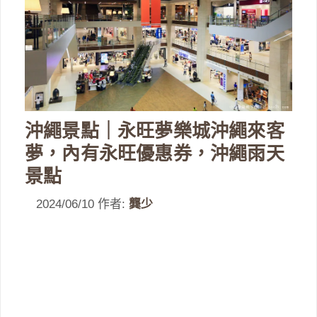
沖繩景點｜永旺夢樂城沖繩來客
夢，內有永旺優惠券，沖繩雨天
景點
2024/06/10
作者:
龔少