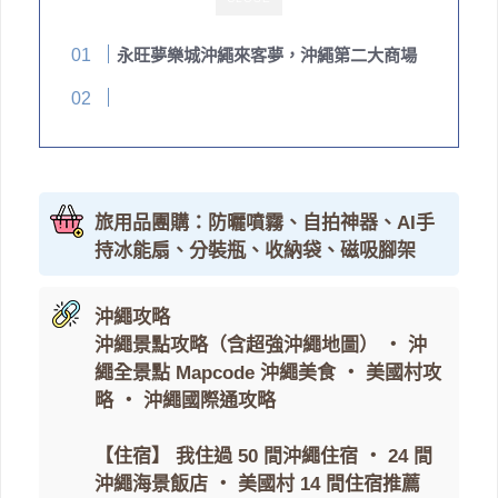
永旺夢樂城沖繩來客夢，沖繩第二大商場
旅用品團購：防曬噴霧、自拍神器、AI手
持冰能扇、分裝瓶、收納袋、磁吸腳架
沖繩攻略
沖繩景點攻略（含超強沖繩地圖）
・
沖
繩全景點 Mapcode
沖繩美食
・
美國村攻
略
・
沖繩國際通攻略
【住宿】
我住過 50 間沖繩住宿
・
24 間
沖繩海景飯店
・
美國村 14 間住宿推薦