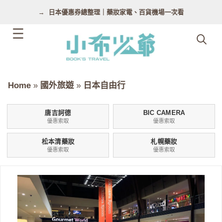
跳
日本優惠券總整理｜藥妝家電、百貨機場一次看
至
主
要
內
容
Home
»
國外旅遊
»
日本自由行
唐吉訶德
BIC CAMERA
優惠索取
優惠索取
松本清藥妝
札幌藥妝
優惠索取
優惠索取