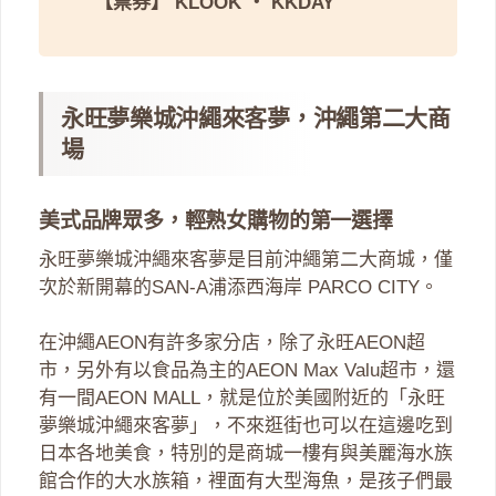
【票券】
KLOOK
・
KKDAY
永旺夢樂城沖繩來客夢，沖繩第二大商
場
美式品牌眾多，輕熟女購物的第一選擇
永旺夢樂城沖繩來客夢是目前沖繩第二大商城，僅
次於新開幕的SAN-A浦添西海岸 PARCO CITY。
在沖繩AEON有許多家分店，除了永旺AEON超
市，另外有以食品為主的AEON Max Valu超市，還
有一間AEON MALL，就是位於美國附近的「永旺
夢樂城沖繩來客夢」，不來逛街也可以在這邊吃到
日本各地美食，特別的是商城一樓有與美麗海水族
館合作的大水族箱，裡面有大型海魚，是孩子們最