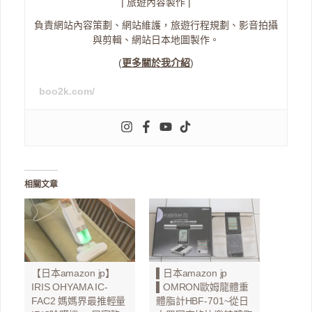
| 旅遊內容製作 |
負責網站內容策劃、網站維護，旅遊行程規劃、影音拍攝
與剪輯、網站日本地圖製作。
(
更多關於我介紹
)
boo2k.com/
相關文章
【日本amazon jp】
▌日本amazon jp
IRIS OHYAMA IC-
▌OMRON歐姆龍體重
FAC2 媽媽界最推輕量
體脂計HBF-701~從日