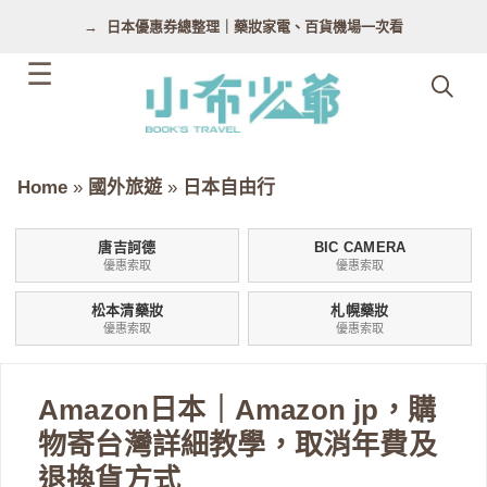
跳
日本優惠券總整理｜藥妝家電、百貨機場一次看
至
主
要
內
容
Home
»
國外旅遊
»
日本自由行
唐吉訶德
BIC CAMERA
優惠索取
優惠索取
松本清藥妝
札幌藥妝
優惠索取
優惠索取
Amazon日本｜Amazon jp，購
物寄台灣詳細教學，取消年費及
退換貨方式