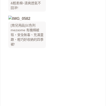
&輕柔棉~清爽透氣不
回滲!
[育兒用品]以色列
mezoome 有機棉被
毯，安全無毒、充滿童
趣、輕巧好收納的四季
被!