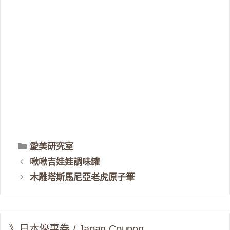
分
愛美研究室
類
啾啾吉娃娃調味罐
木雕塔斯馬尼亞老虎原子筆
》日本優惠券 / Japan Coupon