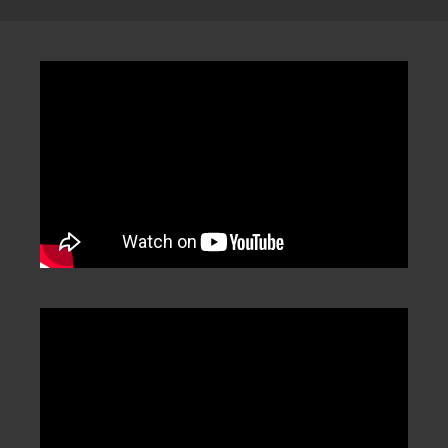
類
/
Categorization