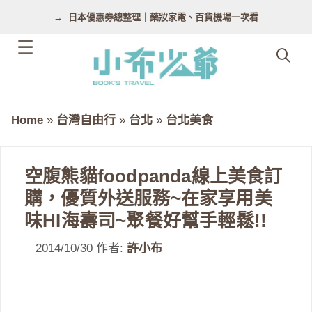
跳
日本優惠券總整理｜藥妝家電、百貨機場一次看
至
主
要
內
容
Home
»
台灣自由行
»
台北
»
台北美食
空腹熊貓foodpanda線上美食訂
購，優質外送服務~在家享用美
味HI海壽司~聚餐好幫手輕鬆!!
2014/10/30
作者:
許小布