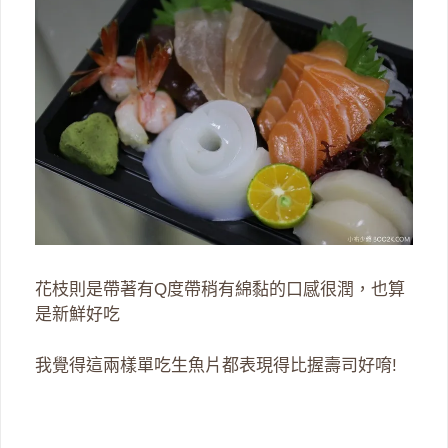
花枝則是帶著有Q度帶稍有綿黏的口感很潤，也算
是新鮮好吃
我覺得這兩樣單吃生魚片都表現得比握壽司好唷!