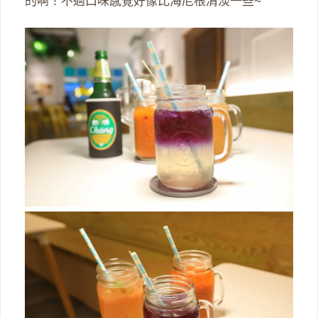
的啊！不過口味感覺好像比海尼根清淡一些~