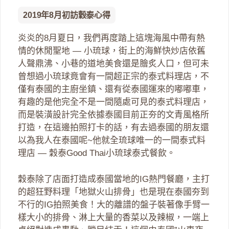
2019年8月初訪穀泰心得
炎炎的8月夏日，我們再度踏上這塊海風中帶有熱
情的休閒聖地 — 小琉球，街上的海鮮快炒店依舊
人聲鼎沸、小巷的道地美食還是膾炙人口，但可未
曾想過小琉球竟會有一間超正宗的泰式料理店，不
僅有泰國的主廚坐鎮、還有從泰國運來的嘟嘟車，
有趣的是他完全不是一間隨處可見的泰式料理店，
而是裝潢設計完全依據泰國目前正夯的文青風格所
打造，在這邊拍照打卡的話，有去過泰國的朋友還
以為我人在泰國呢~他就全琉球唯一的一間泰式料
理店 — 穀泰Good Thai小琉球泰式餐飲。
穀泰除了店面打造成泰國當地的IG熱門餐廳，主打
的超狂野料理「地獄火山排骨」也是現在泰國夯到
不行的IG拍照美食！大的離譜的盤子裝著像手臂一
樣大小的排骨、淋上大量的香菜以及辣椒，一端上