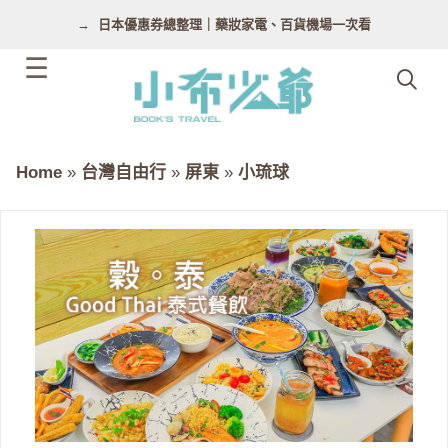
跳
日本優惠券總整理｜藥妝家電、百貨機場一次看
至
主
要
內
容
Home
»
台灣自由行
»
屏東
»
小琉球