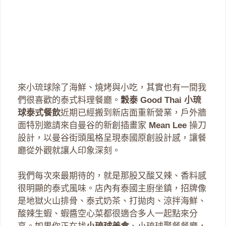
來小琉球除了海鮮、燒烤與小吃，其實也有一間我
們很喜歡的泰式料理餐廳。
穀泰 Good Thai 小琉
球泰式餐飲
近期已經搬到新店面重新營業，戶外牆
面特別邀請來自曼谷的新創插畫家
Mean Lee
操刀
設計，以曼谷街頭風格呈現泰國原創設計感，讓餐
廳從外觀就讓人印象深刻。
我們每次來最期待的，就是那股又酸又辣、香料感
很明顯的泰式風味。店內有泰國主廚坐鎮，招牌像
是地獄火山排骨、泰式奶茶、打拋肉、涼拌海鮮、
酸辣生蝦、蝦醬空心菜都很適合多人一起點來分