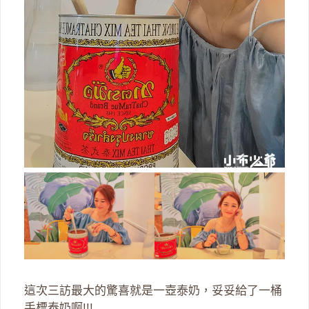
這次三訪最大的驚喜就是一壺泰奶，妥妥給了一桶
手標泰奶啊!!!