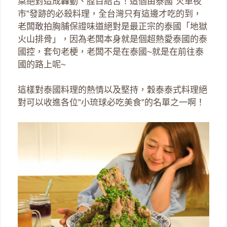
桌絕對造成轟動、膛目結舌！這個由泰國”火車夜
市”發跡的必殺料理，全台灣只有這邊才吃的到，
老闆敢拍胸脯保證味道絕對是最正宗的泰國「地獄
火山排骨」，因為老闆本身就是個超熱愛泰國的泰
國控，套句老梗，老闆不是在泰國~就是在前往泰
國的路上呢~
這樣對泰國料理的熱情以及堅持，穀泰泰式料理絕
對可以收進各位”小琉球必吃美食”的名單之一啊！