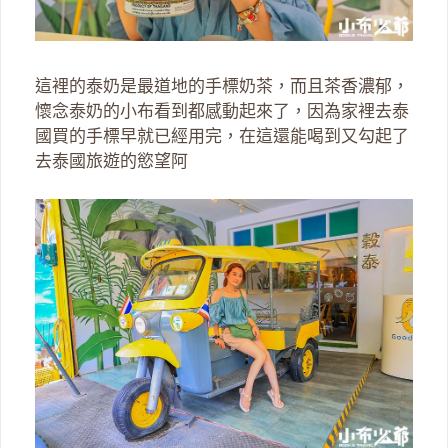
這裡的泰奶是最道地的手標奶茶，而且茶香濃郁，
懷念泰奶的小布看到都感動起來了，因為家裡去泰
國買的手標早就已經用完，在這還能喝到又勾起了
去泰國旅遊的慾望阿