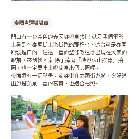
泰國直運嘟嘟車
門口有一台黃色的泰國嘟嘟車(對！就是我們電影
上看到在泰國街上滿街跑的那種~)，這台可是泰國
原裝進口的，經過一番的整修改造才出現在大家的
眼前，來到穀。泰 除了捧著「地獄火山排骨」拍
照，也一定要座上嘟嘟車來個美照喔~
後面還有一幅壁畫，嘟嘟車在泰國街遨遊，夕陽道
出旅遊美景，畫的寫實、也適合拍照~