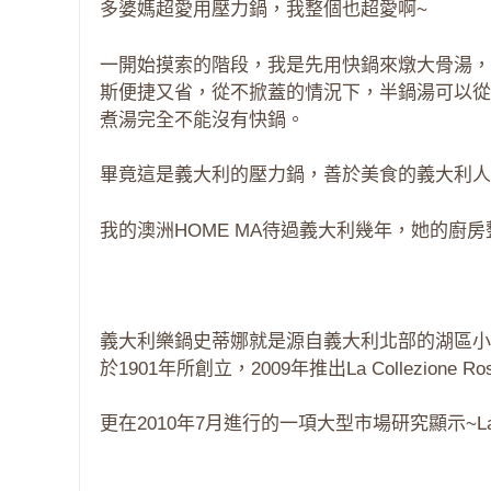
多婆媽超愛用壓力鍋，我整個也超愛啊~
一開始摸索的階段，我是先用快鍋來燉大骨湯，
斯便捷又省，從不掀蓋的情況下，半鍋湯可以從
煮湯完全不能沒有快鍋。
畢竟這是義大利的壓力鍋，善於美食的義大利人
我的澳洲HOME MA待過義大利幾年，她的廚
義大利樂鍋史蒂娜就是源自義大利北部的湖區小
於1901年所創立，2009年推出La Collezio
更在2010年7月進行的一項大型市場研究顯示~Lag