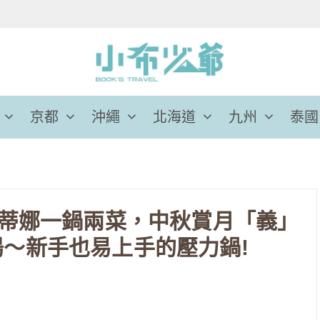
京都
沖繩
北海道
九州
泰國
史蒂娜一鍋兩菜，中秋賞月「義」
～新手也易上手的壓力鍋!