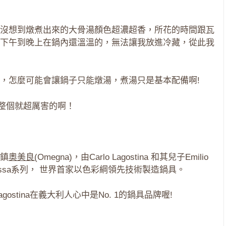
沒想到燉煮出來的大骨湯顏色超濃超香，所花的時間跟瓦
下午到晚上在鍋內還溫溫的，無法讓我放進冷藏，從此我
，怎麼可能會讓鍋子只能燉湯，煮湯只是基本配備啊!
房整個就超厲害的啊！
鎮
奧美良
(
Omegna)，由Carlo Lagostina 和其兒子Emilio
ne Rossa系列， 世界首家以色彩綱領先技術製造鍋具。
ostina在義大利人心中是No. 1的鍋具品牌喔!