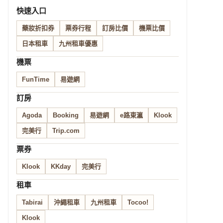
快速入口
藥妝折扣券
票券行程
訂房比價
機票比價
日本租車
九州租車優惠
機票
FunTime
易遊網
訂房
Agoda
Booking
易遊網
e路東瀛
Klook
完美行
Trip.com
票券
Klook
KKday
完美行
租車
Tabirai
沖繩租車
九州租車
Tocoo!
Klook