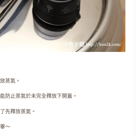
放蒸氣。
能防止蒸氣於未完全釋放下開蓋。
了先釋放蒸氣。
畢～