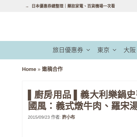
跳
日本優惠券總整理｜藥妝家電、百貨機場一次看
至
主
要
內
容
旅日優惠券
東京
大阪
Home
»
邀稿合作
▌廚房用品 ▌義大利樂鍋
國風：義式燉牛肉、羅宋湯
2015/09/23
作者:
許小布