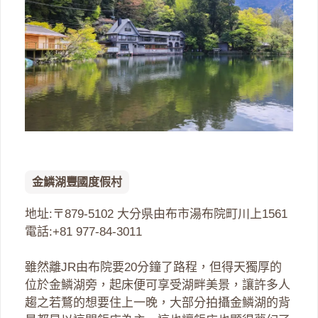
金鱗湖豐國度假村
地址:〒879-5102 大分県由布市湯布院町川上1561
電話:+81 977-84-3011
雖然離JR由布院要20分鐘了路程，但得天獨厚的
位於金鱗湖旁，起床便可享受湖畔美景，讓許多人
趨之若鶩的想要住上一晚，大部分拍攝金鱗湖的背