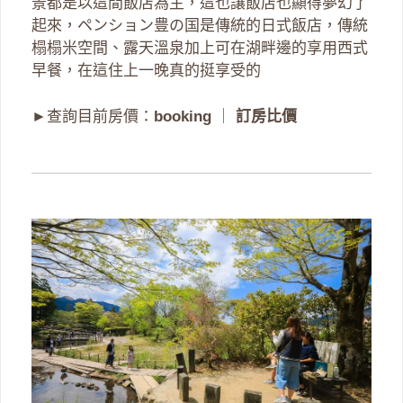
景都是以這間飯店為主，這也讓飯店也顯得夢幻了
起來，ペンション豊の国是傳統的日式飯店，傳統
榻榻米空間、露天溫泉加上可在湖畔邊的享用西式
早餐，在這住上一晚真的挺享受的
►查詢目前房價：
booking
｜
訂房比價