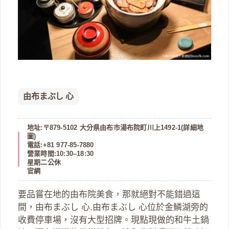
由布まぶし 心
地址:〒879-5102 大分県由布市湯布院町川上1492-1(
詳細地
圖
)
電話:+81 977-85-7880
營業時間:10:30–18:30
星期二公休
官網
要品嘗在地的由布院美食，那就絕對不能錯過這
間，由布まぶし 心.由布まぶし 心位於金鱗湖旁的
收費停車場，沒有大型招牌。現點現做的和牛土鍋