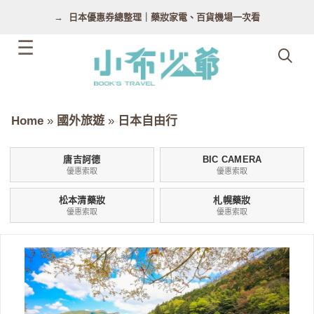
跳
日本優惠券總整理｜藥妝家電、百貨機場一次看
至
主
要
內
容
Home
»
國外旅遊
»
日本自由行
唐吉訶德
BIC CAMERA
優惠索取
優惠索取
松本清藥妝
札幌藥妝
優惠索取
優惠索取