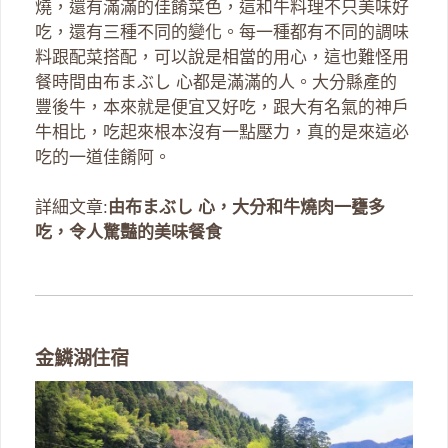
燒，還有滿滿的佳餚菜色，這和牛料理不只美味好
吃，還有三種不同的變化。每一種都有不同的調味
料跟配菜搭配，可以說是相當的用心，這也難怪用
餐時間由布まぶし 心都是滿滿的人。大分縣產的
豐後牛，本來就是便宜又好吃，跟大有名氣的神戶
牛相比，吃起來根本沒有一點壓力，真的是來這必
吃的一道佳餚阿。
詳細文章:
由布まぶし 心，大分和牛燒肉一甕多
吃，令人驚豔的美味餐食
金鱗湖住宿