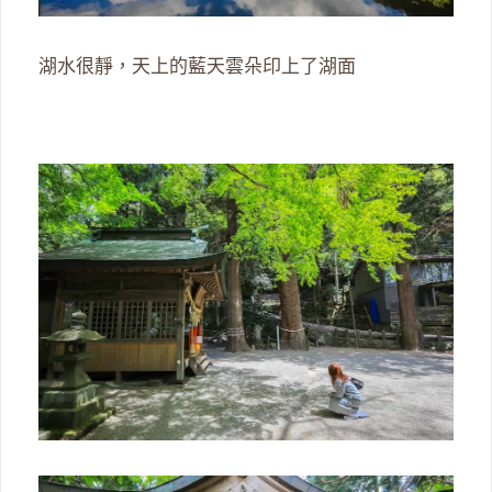
湖水很靜，天上的藍天雲朵印上了湖面