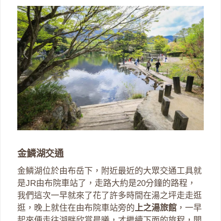
金鱗湖交通
金鱗湖位於由布岳下，附近最近的大眾交通工具就
是JR由布院車站了，走路大約是20分鐘的路程，
我們這次一早就來了花了許多時間在湯之坪走走逛
逛，晚上就住在由布院車站旁的
上之湯旅館
，一早
起來便走往湖畔欣賞晨曦，才繼續下面的旅程，開