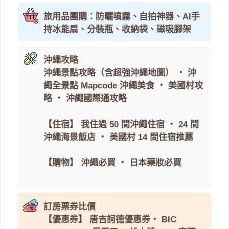
旅用品團購：防曬噴霧、自拍神器、AI手
持冰能扇、分裝瓶、收納袋、磁吸腳架
沖繩攻略
沖繩景點攻略（含超強沖繩地圖）
・
沖
繩全景點 Mapcode
沖繩美食
・
美國村攻
略
・
沖繩國際通攻略
【住宿】
我住過 50 間沖繩住宿
・
24 間
沖繩海景飯店
・
美國村 14 間住宿推薦
【購物】
沖繩必買
・
日本藥妝必買
訂房票券比價
【優惠券】
唐吉訶德優惠券
・
BIC