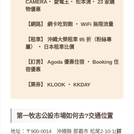
CAMERA
・
愛電王
・
松本清
・
23 家購
物優惠
【網路】
網卡吃到飽
・
WiFi 無限流量
【租車】
沖繩大榮租車 95 折（粉絲專
屬）
・
日本租車比價
【訂房】
Agoda 優惠住宿
・
Booking 住
宿優惠
【票券】
KLOOK
・
KKDAY
第一牧志公設市場如何去?交通位置
地址：〒900-0014 沖繩縣 那霸市 松尾2-10-1(
詳