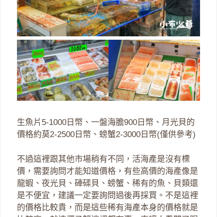
生魚片5-1000日幣、一盤海膽900日幣、月光貝的
價格約莫2-2500日幣、螃蟹2-3000日幣(僅供參考)
不過這裡跟其他市場稍有不同，活海產是沒有標
價，需要詢問才能知道價格，有些高價的海產像是
龍蝦、夜光貝、硨磲貝、螃蟹、稀有的魚、貝類還
是不便宜，建議一定要詢問過後再採買。不是這裡
的價格比較貴，而是這些稀有海產本身的價格就是