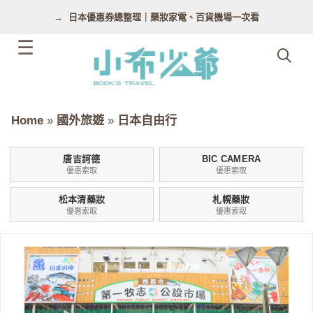
跳
日本優惠券總整理｜藥妝家電、百貨機場一次看
至
主
要
內
容
Home
»
國外旅遊
»
日本自由行
唐吉訶德
BIC CAMERA
優惠索取
優惠索取
松本清藥妝
札幌藥妝
優惠索取
優惠索取