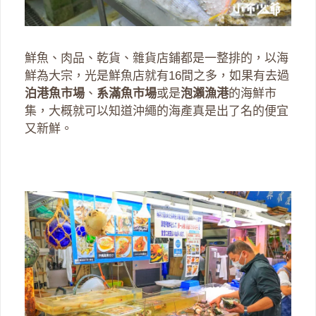
鮮魚、肉品、乾貨、雜貨店鋪都是一整排的，以海
鮮為大宗，光是鮮魚店就有16間之多，如果有去過
泊港魚市場
、
系滿魚市場
或是
泡瀨漁港
的海鮮市
集，大概就可以知道沖繩的海產真是出了名的便宜
又新鮮。