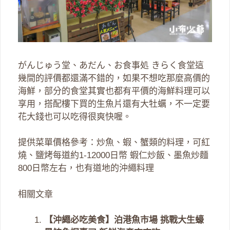
がんじゅう堂、あだん、お食事処 きらく食堂這
幾間的評價都還滿不錯的，如果不想吃那麼高價的
海鮮，部分的食堂其實也都有平價的海鮮料理可以
享用，搭配樓下買的生魚片還有大牡蠣，不一定要
花大錢也可以吃得很爽快喔。
提供菜單價格參考：炒魚、蝦、蟹類的料理，可紅
燒、鹽烤每道約1-12000日幣 蝦仁炒飯、墨魚炒麵
800日幣左右，也有道地的沖繩料理
相關文章
【沖繩必吃美食】泊港魚市場 挑戰大生蠔