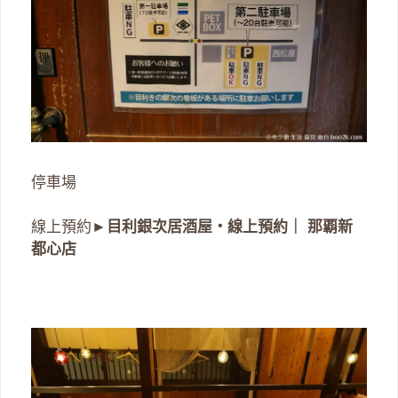
停車場
線上預約►
目利銀次居酒屋・線上預約｜ 那覇新
都心店