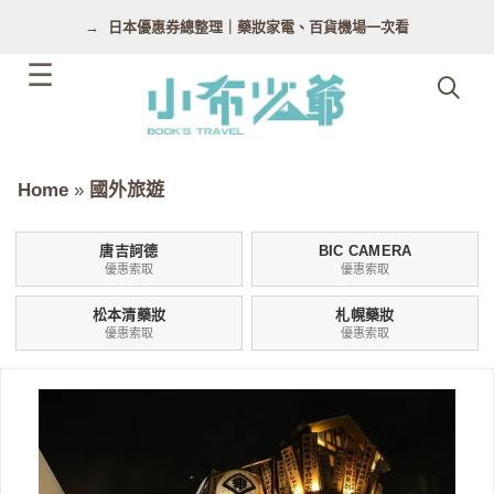
跳
日本優惠券總整理｜藥妝家電、百貨機場一次看
至
主
要
內
容
Home
»
國外旅遊
唐吉訶德
BIC CAMERA
優惠索取
優惠索取
松本清藥妝
札幌藥妝
優惠索取
優惠索取