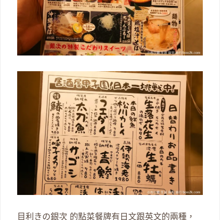
目利きの銀次 的點菜餐牌有日文跟英文的兩種，