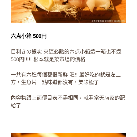
六点小箱 500円
目利きの銀次 來這必點的六点小箱這一箱也不過
500円!!!!! 根本就是菜市場的價格
一共有六種每個都很新鮮 喔!! 最好吃的就是左上
方，生魚片一點味道都沒有，美味極了
內容物跟上面價目表不盡相同，就看當天店家的配
給了