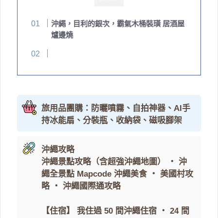
沖繩，目利的銀次，霸氣木桶裝璜 居酒屋
爐邊燒
旅用品團購：防曬噴霧、自拍神器、AI手
持冰能扇、分裝瓶、收納袋、磁吸腳架
沖繩攻略
沖繩景點攻略（含超強沖繩地圖）
・
沖
繩全景點 Mapcode
沖繩美食
・
美國村攻
略
・
沖繩國際通攻略
【住宿】
我住過 50 間沖繩住宿
・
24 間