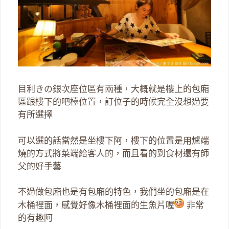
目利きの銀次座位區有兩種，大概就是樓上的包廂
區跟樓下的吧檯位置，訂位子的時候完全沒想過要
有所選擇
可以選的話當然是坐樓下阿，樓下的位置是用爐端
燒的方式將菜端給客人的，而且看的到食材還有師
父的好手藝
不過做包廂也是有包廂的特色，我們坐的包廂是在
木桶裡面，感覺好像木桶裡面的生魚片喔
非常
的有趣阿