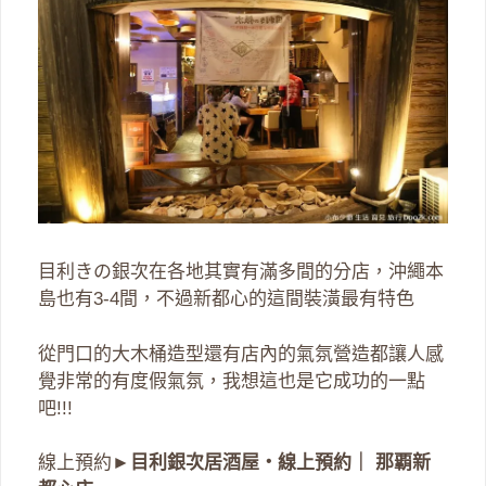
目利きの銀次在各地其實有滿多間的分店，沖繩本
島也有3-4間，不過新都心的這間裝潢最有特色
從門口的大木桶造型還有店內的氣氛營造都讓人感
覺非常的有度假氣氛，我想這也是它成功的一點
吧!!!
線上預約►
目利銀次居酒屋・線上預約｜ 那覇新