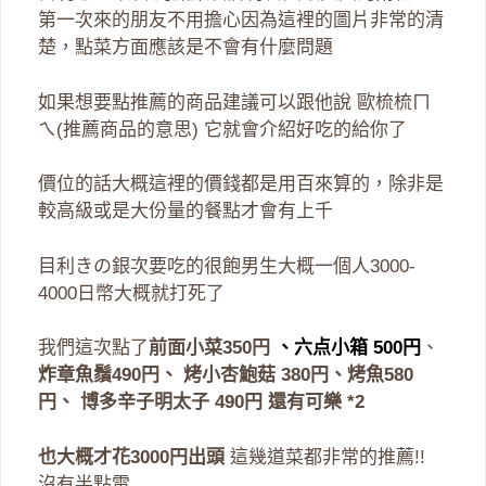
第一次來的朋友不用擔心因為這裡的圖片非常的清
楚，點菜方面應該是不會有什麼問題
如果想要點推薦的商品建議可以跟他說 歐梳梳ㄇ
ㄟ(推薦商品的意思) 它就會介紹好吃的給你了
價位的話大概這裡的價錢都是用百來算的，除非是
較高級或是大份量的餐點才會有上千
目利きの銀次要吃的很飽男生大概一個人3000-
4000日幣大概就打死了
我們這次點了
前面小菜350円
、六点小箱 500円
、
炸章魚鬚490円、
烤小杏鮑菇 380円、
烤魚580
円、
博多辛子明太子 490円 還有可樂 *2
也大概才花3000円出頭
這幾道菜都非常的推薦!!
沒有半點雷