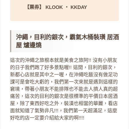
【票券】
KLOOK
・
KKDAY
沖繩，目利的銀次，霸氣木桶裝璜 居酒
屋 爐邊燒
這次的沖繩之旅根本就是美食之旅阿!! 沒有小朋友
的日子我們跑了好多景點喔!! 這間，目利的銀次，
新都心店就是其中之一喔，在沖繩吃飯沒有做足功
課可是會吃大虧的，我們第一次來就是遇到這樣的
窘境，帶著小朋友不能排隊也不能去人擠人真的超
痛苦，這次的目利的銀次是很標準的平價日本居酒
屋，除了東西好吃之外，裝潢也相當的華麗，看店
面就知道了氣勢非凡!!!，我們第一天超滿足，這麼
好吃的店一定要介紹給大家的啊!!!!