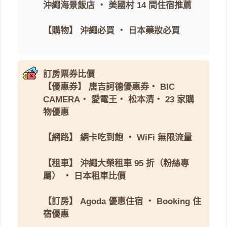
沖繩海景飯店
・
美國村 14 間住宿推薦
【購物】
沖繩必買
・
日本藥妝必買
訂房票券比價
【優惠券】
唐吉訶德優惠券
・
BIC
CAMERA
・
愛電王
・
松本清
・
23 家購
物優惠
【網路】
網卡吃到飽
・
WiFi 無限流量
【租車】
沖繩大榮租車 95 折（粉絲專
屬）
・
日本租車比價
【訂房】
Agoda 優惠住宿
・
Booking 住
宿優惠