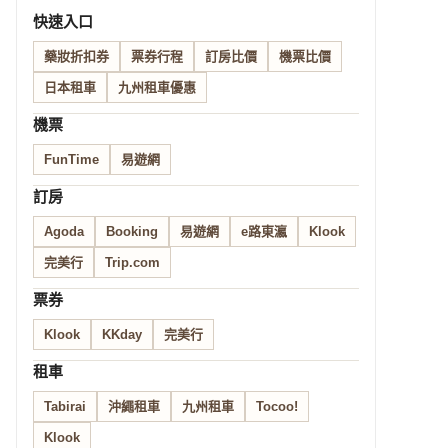
快速入口
藥妝折扣券
票券行程
訂房比價
機票比價
日本租車
九州租車優惠
機票
FunTime
易遊網
訂房
Agoda
Booking
易遊網
e路東瀛
Klook
完美行
Trip.com
票券
Klook
KKday
完美行
租車
Tabirai
沖繩租車
九州租車
Tocoo!
Klook