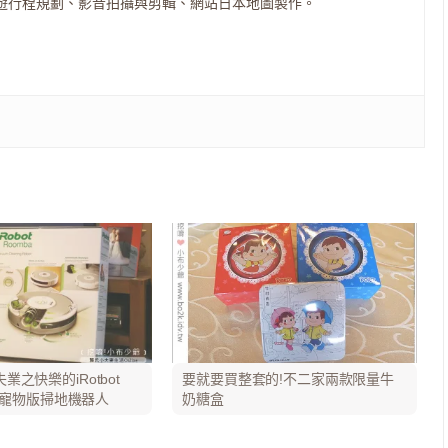
遊行程規劃、影音拍攝與剪輯、網站日本地圖製作。
業之快樂的iRotbot
要就要買整套的!不二家兩款限量牛
533寵物版掃地機器人
奶糖盒