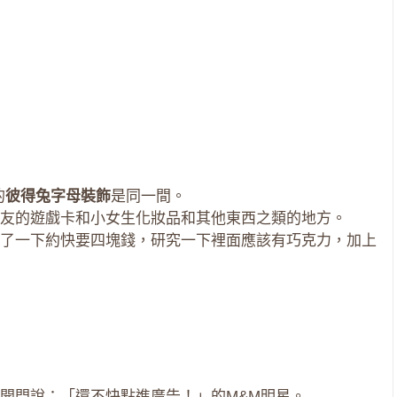
的
彼得兔字母裝飾
是同一間。
友的遊戲卡和小女生化妝品和其他東西之類的地方。
了一下約快要四塊錢，研究一下裡面應該有巧克力，加上
開門說：「還不快點進廣告！」的M&M明星。