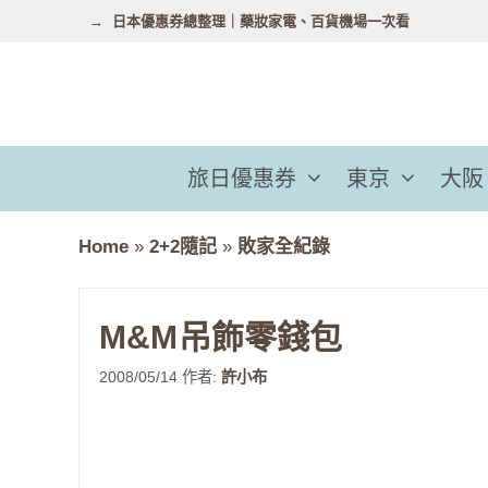
跳
日本優惠券總整理｜藥妝家電、百貨機場一次看
至
主
要
內
容
旅日優惠券
東京
大阪
Home
»
2+2隨記
»
敗家全紀錄
M&M吊飾零錢包
2008/05/14
作者:
許小布