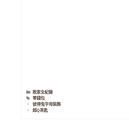
分
敗家全紀錄
類
標
零錢包
籤
彼得兔字母裝飾
超Q茶匙