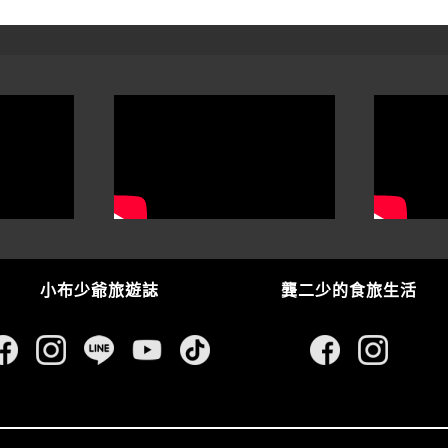
小布少爺旅遊誌
龔二少的食旅生活