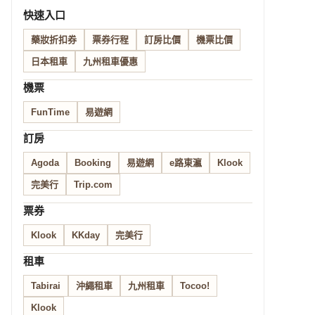
快速入口
藥妝折扣券
票券行程
訂房比價
機票比價
日本租車
九州租車優惠
機票
FunTime
易遊網
訂房
Agoda
Booking
易遊網
e路東瀛
Klook
完美行
Trip.com
票券
Klook
KKday
完美行
租車
Tabirai
沖繩租車
九州租車
Tocoo!
Klook