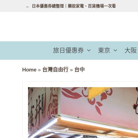
跳
日本優惠券總整理｜藥妝家電、百貨機場一次看
至
主
要
內
容
旅日優惠券
東京
大阪
Home
»
台灣自由行
»
台中