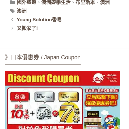
分
國外旅遊
、
澳洲遊學生活
、
布里斯本
、
澳洲
類
標
澳洲
籤
Young Solution香皂
又搬家了!
》日本優惠券 / Japan Coupon