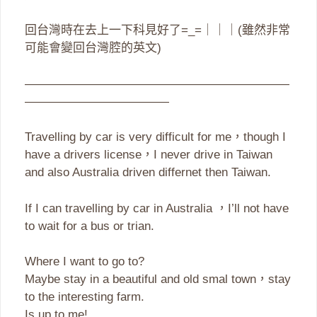
回台灣時在去上一下科見好了=_=｜｜｜(雖然非常
可能會變回台灣腔的英文)
——————————————————————
————————————
Travelling by car is very difficult for me，though I
have a drivers license，I never drive in Taiwan
and also Australia driven differnet then Taiwan.
If I can travelling by car in Australia ，I’ll not have
to wait for a bus or trian.
Where I want to go to?
Maybe stay in a beautiful and old smal town，stay
to the interesting farm.
Is up to me!