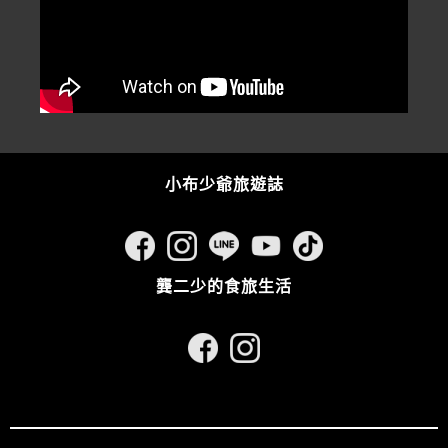
小布少爺旅遊誌
龔二少的食旅生活