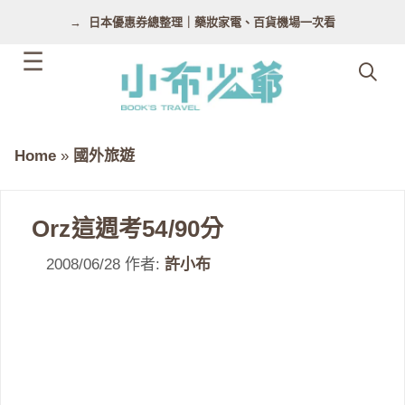
跳
日本優惠券總整理｜藥妝家電、百貨機場一次看
至
主
要
內
容
Home
»
國外旅遊
Orz這週考54/90分
2008/06/28
作者:
許小布