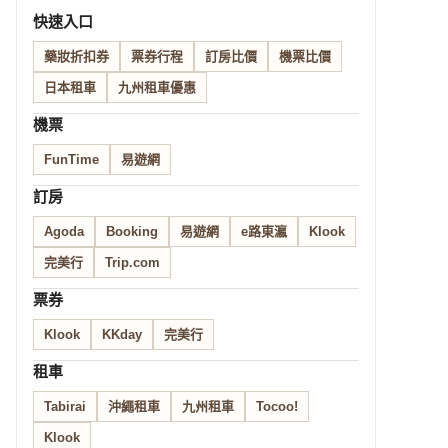
快速入口
藥妝折扣券
票券行程
訂房比價
機票比價
日本租車
九州租車優惠
機票
FunTime
易遊網
訂房
Agoda
Booking
易遊網
e路東瀛
Klook
完美行
Trip.com
票券
Klook
KKday
完美行
租車
Tabirai
沖繩租車
九州租車
Tocoo!
Klook