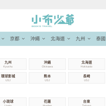
京都
沖繩
北海道
九州
泰國
九州
沖繩
北海道
Kyushu
Okinawa
Hokkaido
環球影城
熊本
長崎
USJ
USJ
USJ
小琉球
花蓮
台東
Liuqiu
Hualien
Taitung