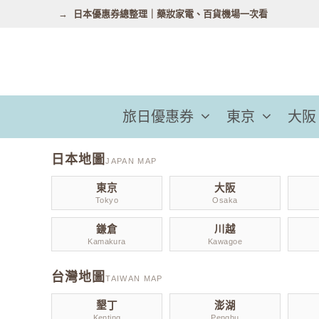
跳
日本優惠券總整理｜藥妝家電、百貨機場一次看
至
主
要
內
容
旅日優惠券
東京
大阪
日本地圖
JAPAN MAP
東京
大阪
Tokyo
Osaka
鎌倉
川越
Kamakura
Kawagoe
台灣地圖
TAIWAN MAP
墾丁
澎湖
Kenting
Penghu