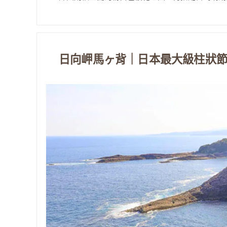
日向岬馬ヶ背｜日本最大級柱狀