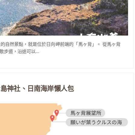
的自然景點，就是位於日向岬前端的「馬ヶ背」。 從馬ヶ背
步道，沿途可以...
青島神社、日南海岸懶人包