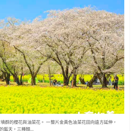
墳群的櫻花與油菜花。 一整片金黃色油菜花田向遠方延伸，
藍天，三種顏...