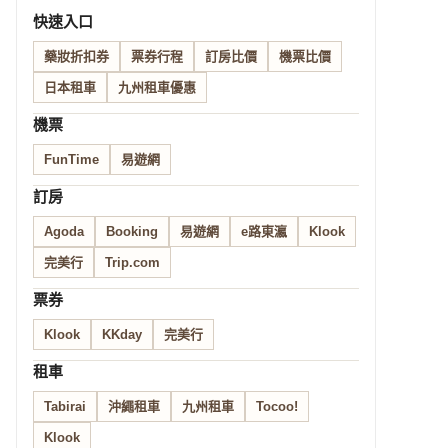
快速入口
藥妝折扣券
票券行程
訂房比價
機票比價
日本租車
九州租車優惠
機票
FunTime
易遊網
訂房
Agoda
Booking
易遊網
e路東瀛
Klook
完美行
Trip.com
票券
Klook
KKday
完美行
租車
Tabirai
沖繩租車
九州租車
Tocoo!
Klook