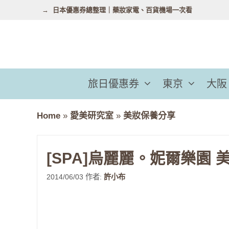
跳
日本優惠券總整理｜藥妝家電、百貨機場一次看
至
主
要
內
容
旅日優惠券
東京
大阪
Home
»
愛美研究室
»
美妝保養分享
[SPA]烏麗麗。妮爾樂園 
2014/06/03
作者:
許小布