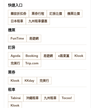
快速入口
藥妝折扣券
票券行程
訂房比價
機票比價
日本租車
九州租車優惠
機票
FunTime
易遊網
訂房
Agoda
Booking
易遊網
e路東瀛
Klook
完美行
Trip.com
票券
Klook
KKday
完美行
租車
Tabirai
沖繩租車
九州租車
Tocoo!
Klook