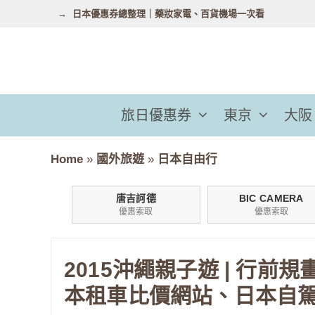
跳
日本優惠券總整理｜藥妝家電、百貨機場一次看
至
主
要
內
容
旅日優惠券
東京
大阪
Home
»
國外旅遊
»
日本自由行
唐吉訶德
BIC CAMERA
優惠索取
優惠索取
2015沖繩親子遊 | 行前規
本租車比價網站、日本自駕