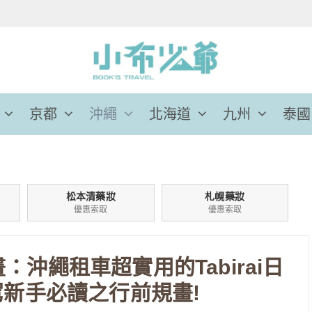
京都
沖繩
北海道
九州
泰國
松本清藥妝
札幌藥妝
優惠索取
優惠索取
畫：沖繩租車超實用的Tabirai日
新手必讀之行前規畫!