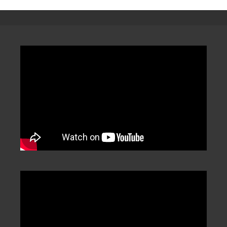
章
分
類
/
Categorization