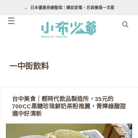
跳
日本優惠券總整理｜藥妝家電、百貨機場一次看
至
主
要
內
容
一中街飲料
台中美食｜輕時代飲品製造所，35元的
700CC黑糖珍珠鮮奶茶粉推薦，青檸綠酸甜
適中好清新